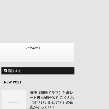
バラエティ
購読する
NEW POST
海神（韓国ドラマ）と高レ
ート裏麻雀列伝 むこうぶち
（オリジナルビデオ）の音
楽がそっくり！