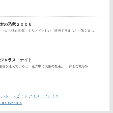
太の恐竜２００６
～のび太の恐竜」をリメイクした「映画ドラえもん」第２６ ...
ジャラス・ナイト
者を運んでいると、服の中に大量の札束が！ 貧乏な救命隊 ...
ルド・スピード アイス・ブレイク
103〜104