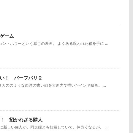
ゲーム
ン・ホラーという感じの映画。 よくある呪われた箱を手に ...
い！ バーフバリ２
タカスのような西洋の古い戦を大迫力で描いたインド映画。 ...
！ 招かれざる隣人
に新しい住人が。両夫婦とも妊娠していて、仲良くなるが、 ...