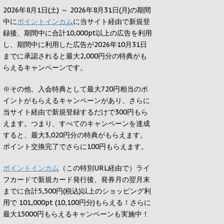
2026年8月1日(土) ～ 2026年8月31日(月)の期間
中に
ポイントインカム
に当サイト経由で新規登
録後、期間中に合計10,000pt以上の広告を利用
し、期間中に利用した広告が2026年10月31日
までに承認されると
最大2,000円
分の特典がも
らえるキャンペーンです。
※その他、入会特典として最大
720円
相当のポ
イントがもらえるキャンペーンがあり、さらに
当サイト経由で新規登録するだけで
300円
もら
えます。つまり、すべてのキャンペーンを達成
すると、最大
3,020円
分の特典がもらえます。
ポイント交換完了でさらに
100円
もらえます。
ポイントインカム
（この特別URL経由で）ライ
フカードで新規カード発行後、発券月の翌月末
までに合計5,500円(税込)以上のショッピング利
用で 101,000pt (10,100円分)もらえる！さらに
最大15000円もらえるキャンペーンも実施中！