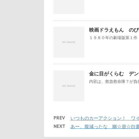
映画ドラえもん のび
１９８０年の劇場版第１作「
金に目がくらむ デン
内容は、救急救命隊？が負傷
PREV
いつものカーアクション！ ワイ
NEXT
あー、腹減ったな 幽☆遊☆白書 #