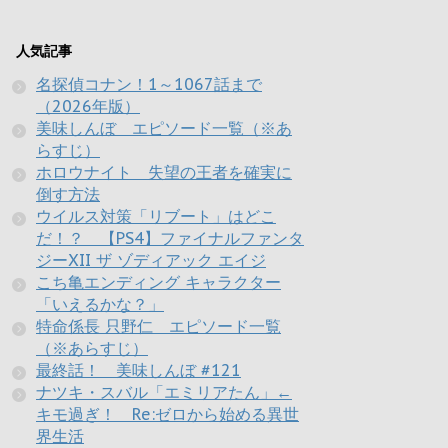
人気記事
名探偵コナン！1～1067話まで
（2026年版）
美味しんぼ エピソード一覧（※あ
らすじ）
ホロウナイト 失望の王者を確実に
倒す方法
ウイルス対策「リブート」はどこ
だ！？ 【PS4】ファイナルファンタ
ジーXII ザ ゾディアック エイジ
こち亀エンディング キャラクター
「いえるかな？」
特命係長 只野仁 エピソード一覧
（※あらすじ）
最終話！ 美味しんぼ #121
ナツキ・スバル「エミリアたん」←
キモ過ぎ！ Re:ゼロから始める異世
界生活