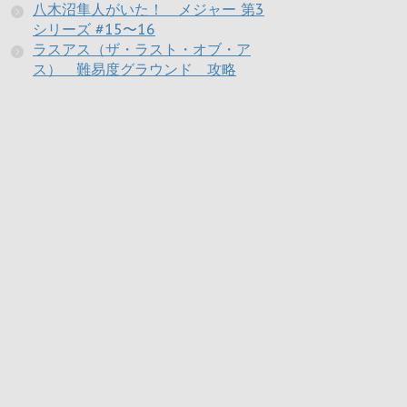
八木沼隼人がいた！ メジャー 第3
シリーズ #15〜16
ラスアス（ザ・ラスト・オブ・ア
ス） 難易度グラウンド 攻略