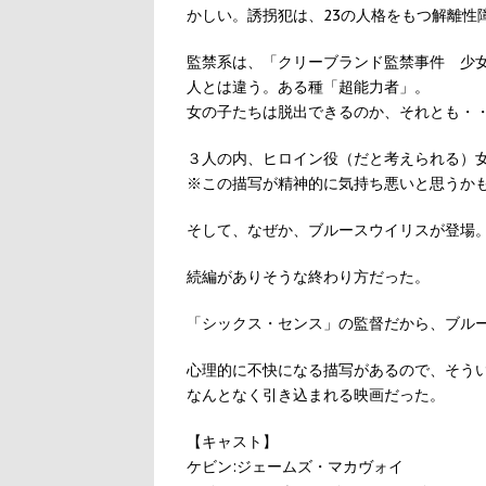
かしい。誘拐犯は、23の人格をもつ解離性
監禁系は、「クリーブランド監禁事件 少
人とは違う。ある種「超能力者」。
女の子たちは脱出できるのか、それとも・
３人の内、ヒロイン役（だと考えられる）
※この描写が精神的に気持ち悪いと思うか
そして、なぜか、ブルースウイリスが登場
続編がありそうな終わり方だった。
「シックス・センス」の監督だから、ブル
心理的に不快になる描写があるので、そう
なんとなく引き込まれる映画だった。
【キャスト】
ケビン:ジェームズ・マカヴォイ