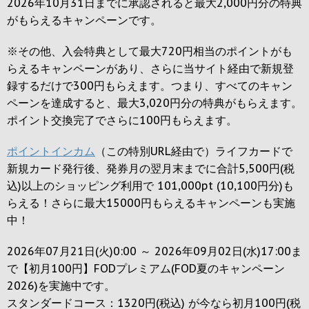
2026年10月31日までに承認されると
最大2,000円
分の特典
がもらえるキャンペーンです。
※その他、入会特典として最大
720円
相当のポイントがも
らえるキャンペーンがあり、さらに当サイト経由で新規登
録するだけで
300円
もらえます。つまり、すべてのキャン
ペーンを達成すると、最大
3,020円
分の特典がもらえます。
ポイント交換完了でさらに
100円
もらえます。
ポイントインカム
（この特別URL経由で）ライフカードで
新規カード発行後、発券月の翌月末までに合計5,500円(税
込)以上のショッピング利用で 101,000pt (10,100円分)も
らえる！さらに最大15000円もらえるキャンペーンも実施
中！
2026年07月21日(火)0:00 ～ 2026年09月02日(水)17:00ま
で【初月100円】FODプレミアム(FOD夏のキャンペーン
2026)を実施中です。
スタンダードコース：1320円(税込) が今なら初月100円(税