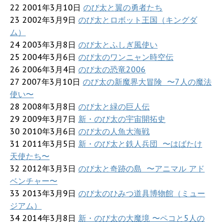
22 2001年3月10日
のび太と翼の勇者たち
23 2002年3月9日
のび太とロボット王国（キングダ
ム）
24 2003年3月8日
のび太とふしぎ風使い
25 2004年3月6日
のび太のワンニャン時空伝
26 2006年3月4日
のび太の恐竜2006
27 2007年3月10日
のび太の新魔界大冒険 〜7人の魔法
使い〜
28 2008年3月8日
のび太と緑の巨人伝
29 2009年3月7日
新・のび太の宇宙開拓史
30 2010年3月6日
のび太の人魚大海戦
31 2011年3月5日
新・のび太と鉄人兵団 〜はばたけ
天使たち〜
32 2012年3月3日
のび太と奇跡の島 〜アニマル アド
ベンチャー〜
33 2013年3月9日
のび太のひみつ道具博物館（ミュー
ジアム）
34 2014年3月8日
新・のび太の大魔境 〜ペコと5人の