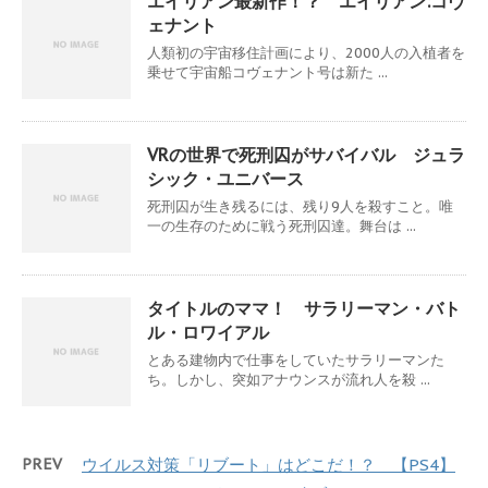
エイリアン最新作！？ エイリアン:コヴ
ェナント
人類初の宇宙移住計画により、2000人の入植者を
乗せて宇宙船コヴェナント号は新た ...
VRの世界で死刑囚がサバイバル ジュラ
シック・ユニバース
死刑囚が生き残るには、残り9人を殺すこと。唯
一の生存のために戦う死刑囚達。舞台は ...
タイトルのママ！ サラリーマン・バト
ル・ロワイアル
とある建物内で仕事をしていたサラリーマンた
ち。しかし、突如アナウンスが流れ人を殺 ...
PREV
ウイルス対策「リブート」はどこだ！？ 【PS4】