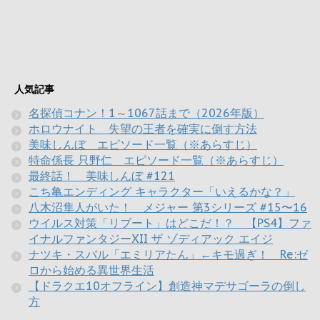
人気記事
名探偵コナン！1～1067話まで（2026年版）
ホロウナイト 失望の王者を確実に倒す方法
美味しんぼ エピソード一覧（※あらすじ）
特命係長 只野仁 エピソード一覧（※あらすじ）
最終話！ 美味しんぼ #121
こち亀エンディング キャラクター「いえるかな？」
八木沼隼人がいた！ メジャー 第3シリーズ #15〜16
ウイルス対策「リブート」はどこだ！？ 【PS4】ファ
イナルファンタジーXII ザ ゾディアック エイジ
ナツキ・スバル「エミリアたん」←キモ過ぎ！ Re:ゼ
ロから始める異世界生活
【ドラクエ10オフライン】創造神マデサゴーラの倒し
方