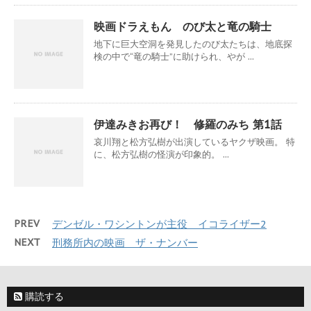
映画ドラえもん のび太と竜の騎士
地下に巨大空洞を発見したのび太たちは、地底探
検の中で“竜の騎士”に助けられ、やが ...
伊達みきお再び！ 修羅のみち 第1話
‎哀川翔と松方弘樹が出演しているヤクザ映画。 特
に、‎松方弘樹の怪演が印象的。 ...
PREV
デンゼル・ワシントンが主役 イコライザー2
NEXT
刑務所内の映画 ザ・ナンバー
購読する