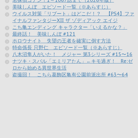
美味しんぼ エピソード一覧（※あらすじ）
ウイルス対策「リブート」はどこだ！？ 【PS4】ファ
イナルファンタジーXII ザ ゾディアック エイジ
こち亀エンディング キャラクター「いえるかな？」
最終話！ 美味しんぼ #121
ホロウナイト 失望の王者を確実に倒す方法
特命係長 只野仁 エピソード一覧（※あらすじ）
八木沼隼人がいた！ メジャー 第3シリーズ #15〜16
ナツキ・スバル「エミリアたん」←キモ過ぎ！ Re:ゼ
ロから始める異世界生活
盗撮回！ こちら葛飾区亀有公園前派出所 #63〜64