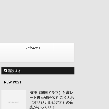
バラエティ
購読する
NEW POST
海神（韓国ドラマ）と高レ
ート裏麻雀列伝 むこうぶち
（オリジナルビデオ）の音
楽がそっくり！