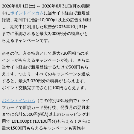
2026年8月1日(土) ～ 2026年8月31日(月)の期間
中に
ポイントインカム
に当サイト経由で新規登
録後、期間中に合計10,000pt以上の広告を利用
し、期間中に利用した広告が2026年10月31日
までに承認されると
最大2,000円
分の特典がも
らえるキャンペーンです。
※その他、入会特典として最大
720円
相当のポ
イントがもらえるキャンペーンがあり、さらに
当サイト経由で新規登録するだけで
300円
もら
えます。つまり、すべてのキャンペーンを達成
すると、最大
3,020円
分の特典がもらえます。
ポイント交換完了でさらに
100円
もらえます。
ポイントインカム
（この特別URL経由で）ライ
フカードで新規カード発行後、発券月の翌月末
までに合計5,500円(税込)以上のショッピング利
用で 101,000pt (10,100円分)もらえる！さらに
最大15000円もらえるキャンペーンも実施中！