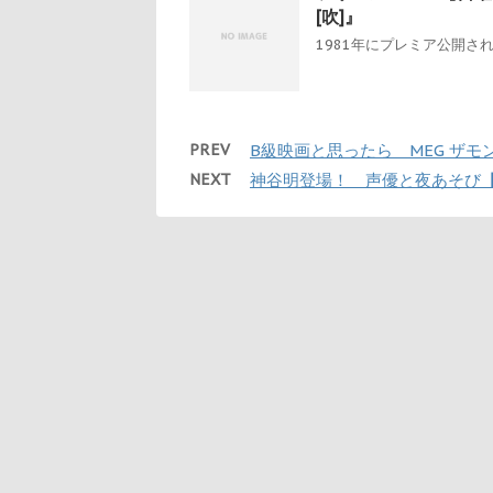
[吹]』
1981年にプレミア公開され
PREV
B級映画と思ったら MEG ザモ
NEXT
神谷明登場！ 声優と夜あそび【金