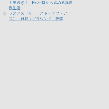
キモ過ぎ！ Re:ゼロから始める異世
界生活
ラスアス（ザ・ラスト・オブ・ア
ス） 難易度グラウンド 攻略