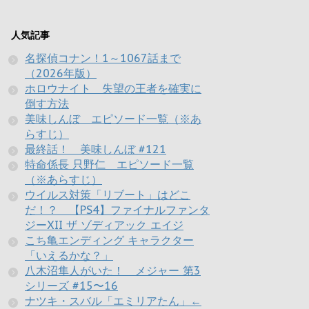
人気記事
名探偵コナン！1～1067話まで
（2026年版）
ホロウナイト 失望の王者を確実に
倒す方法
美味しんぼ エピソード一覧（※あ
らすじ）
最終話！ 美味しんぼ #121
特命係長 只野仁 エピソード一覧
（※あらすじ）
ウイルス対策「リブート」はどこ
だ！？ 【PS4】ファイナルファンタ
ジーXII ザ ゾディアック エイジ
こち亀エンディング キャラクター
「いえるかな？」
八木沼隼人がいた！ メジャー 第3
シリーズ #15〜16
ナツキ・スバル「エミリアたん」←