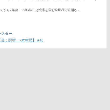
てから2年後、1983年には北米を含む全世界で公開さ ...
ンスター
：関智一×木村昴】 #45