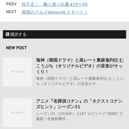
PREV
役不足！ 幽☆遊☆白書 #29〜30
NEXT
孤独のグルメSeason6 スタート！
購読する
NEW POST
海神（韓国ドラマ）と高レート裏麻雀列伝 む
こうぶち（オリジナルビデオ）の音楽がそっ
くり！
海神（韓国ドラマ）と高レート裏麻雀列伝 むこうぶ
ち（オリジナルビデオ）の音楽がそ ...
アニメ『名探偵コナン』の「ネクストコナン
ズヒント」シーズン31
シーズン31（2026年） 1187 エピソード“ZERO” 工
藤新一水族館事件 ...