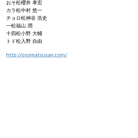
おそ松櫻井 孝宏
カラ松中村 悠一
チョロ松神谷 浩史
一松福山 潤
十四松小野 大輔
トド松入野 自由
http://osomatsusan.com/