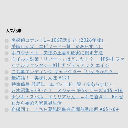
人気記事
名探偵コナン！1～1067話まで（2026年版）
美味しんぼ エピソード一覧（※あらすじ）
ホロウナイト 失望の王者を確実に倒す方法
ウイルス対策「リブート」はどこだ！？ 【PS4】ファ
イナルファンタジーXII ザ ゾディアック エイジ
こち亀エンディング キャラクター「いえるかな？」
最終話！ 美味しんぼ #121
特命係長 只野仁 エピソード一覧（※あらすじ）
八木沼隼人がいた！ メジャー 第3シリーズ #15〜16
ナツキ・スバル「エミリアたん」←キモ過ぎ！ Re:ゼ
ロから始める異世界生活
盗撮回！ こちら葛飾区亀有公園前派出所 #63〜64