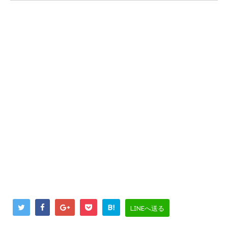
B!
LINEへ送る