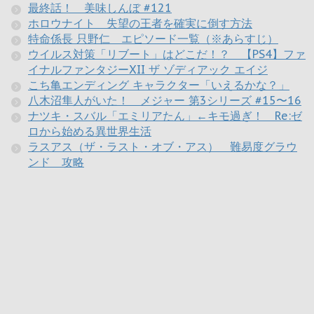
最終話！ 美味しんぼ #121
ホロウナイト 失望の王者を確実に倒す方法
特命係長 只野仁 エピソード一覧（※あらすじ）
ウイルス対策「リブート」はどこだ！？ 【PS4】ファ
イナルファンタジーXII ザ ゾディアック エイジ
こち亀エンディング キャラクター「いえるかな？」
八木沼隼人がいた！ メジャー 第3シリーズ #15〜16
ナツキ・スバル「エミリアたん」←キモ過ぎ！ Re:ゼ
ロから始める異世界生活
ラスアス（ザ・ラスト・オブ・アス） 難易度グラウ
ンド 攻略