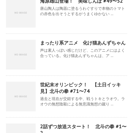
海原雄山登場！ 美味しんぼ #49〜52
唐山陶人は陶器に塗るうわぐすりで本物のトマト
の赤色を出そうとするがうまくゆかない ...
まったり系アニメ 化け猫あんずちゃん
声は素人っぽい感じだけど、このアニメにはよく
合っている。化け猫あんずちゃんは、ア ...
世紀末オリンピック！ 【土日イッキ
見】北斗の拳 #71〜74
過去と現在が交錯する中、戦うトキとラオウ。ラ
オウの無想陰殺による無意識無想の蹴り ...
2話ずつ放送スタート！ 北斗の拳 #1〜
2