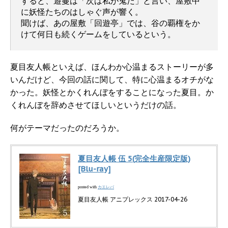
すると、遊蔓は「次は私が鬼だ」と言い、屋敷中
に妖怪たちのはしゃぐ声が響く。
聞けば、あの屋敷「回遊亭」では、谷の覇権をか
けて何日も続くゲームをしているという。
夏目友人帳といえば、ほんわか心温まるストーリーが多
いんだけど、今回の話に関して、特に心温まるオチがな
かった。妖怪とかくれんぼをすることになった夏目。か
くれんぼを辞めさせてほしいというだけの話。
何がテーマだったのだろうか。
夏目友人帳 伍 5(完全生産限定版)
[Blu-ray]
カエレバ
posted with
夏目友人帳 アニプレックス 2017-04-26