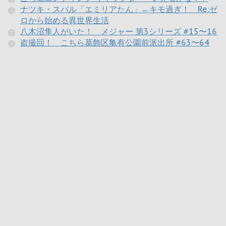
ナツキ・スバル「エミリアたん」←キモ過ぎ！ Re:ゼ
ロから始める異世界生活
八木沼隼人がいた！ メジャー 第3シリーズ #15〜16
盗撮回！ こちら葛飾区亀有公園前派出所 #63〜64