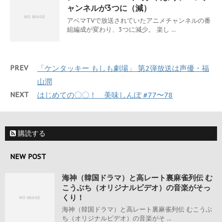
ャンネルが3つに（減）
アベマTVで放送されていたアニメチャンネルの番
組編成が変わり、3つに減少。 楽し ...
PREV
「ケンタッキー もしも劇場」 第2弾放送は声優・福
山潤
NEXT
はじめての〇〇！ 美味しんぼ #77〜78
購読する
NEW POST
海神（韓国ドラマ）と高レート裏麻雀列伝 む
こうぶち（オリジナルビデオ）の音楽がそっ
くり！
海神（韓国ドラマ）と高レート裏麻雀列伝 むこうぶ
ち（オリジナルビデオ）の音楽がそ ...