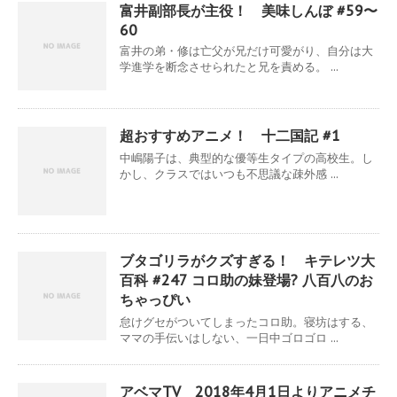
富井副部長が主役！ 美味しんぼ #59〜
60
富井の弟・修は亡父が兄だけ可愛がり、自分は大
学進学を断念させられたと兄を責める。 ...
超おすすめアニメ！ 十二国記 #1
中嶋陽子は、典型的な優等生タイプの高校生。し
かし、クラスではいつも不思議な疎外感 ...
ブタゴリラがクズすぎる！ キテレツ大
百科 #247 コロ助の妹登場? 八百八のお
ちゃっぴい
怠けグセがついてしまったコロ助。寝坊はする、
ママの手伝いはしない、一日中ゴロゴロ ...
アベマTV 2018年4月1日よりアニメチ