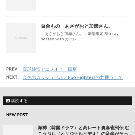
百合もの あさがおと加瀬さん。
「あさがおと加瀬さん。」劇場限定 Blu-ray
posted with カエレ ...
PREV
直球純情アニメ！？ 風夏
NEXT
金色のガッシュベルとFoo Fightersの共通点！？
購読する
NEW POST
海神（韓国ドラマ）と高レート裏麻雀列伝 む
こうぶち（オリジナルビデオ）の音楽がそっ