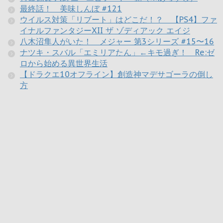
最終話！ 美味しんぼ #121
ウイルス対策「リブート」はどこだ！？ 【PS4】ファ
イナルファンタジーXII ザ ゾディアック エイジ
八木沼隼人がいた！ メジャー 第3シリーズ #15〜16
ナツキ・スバル「エミリアたん」←キモ過ぎ！ Re:ゼ
ロから始める異世界生活
【ドラクエ10オフライン】創造神マデサゴーラの倒し
方