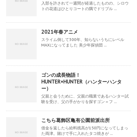
入部を許されて一週間が経過したものの、シロウ
トの花道はひとりコートの隅でドリブル ...
2021年春アニメ
スライム倒して300年、知らないうちにレベル
MAXになってました 美少年探偵団 ...
ゴンの成長物語！
HUNTER×HUNTER（ハンターハンタ
ー）
父親と会うために、父親の職業であるハンター試
験を受け、父の手がかりを探すゴン＝フ ...
こちら葛飾区亀有公園前派出所
借金を返したら給料残高が150円になってしまっ
た両津。賭けで手に入れたタコ焼きが ...