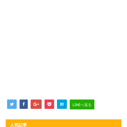
B!
LINEへ送る
人気記事