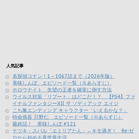
人気記事
名探偵コナン！1～1067話まで（2026年版）
美味しんぼ エピソード一覧（※あらすじ）
ホロウナイト 失望の王者を確実に倒す方法
ウイルス対策「リブート」はどこだ！？ 【PS4】ファ
イナルファンタジーXII ザ ゾディアック エイジ
こち亀エンディング キャラクター「いえるかな？」
特命係長 只野仁 エピソード一覧（※あらすじ）
最終話！ 美味しんぼ #121
ナツキ・スバル「エミリアたん」←キモ過ぎ！ Re:ゼ
ロから始める異世界生活