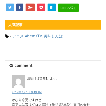
B!
LINEへ送る
人気記事
-
アニメ
AbemaTV
,
美味しんぼ
comment
風吹けば名無し
より:
2017年7月5日 9:49 AM
かなり今更ですけど
京アニは昔はグロス請け（作品1話単位）専門の会社