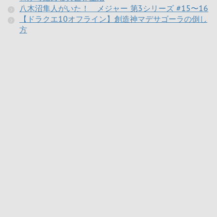
八木沼隼人がいた！ メジャー 第3シリーズ #15〜16
【ドラクエ10オフライン】創造神マデサゴーラの倒し
方