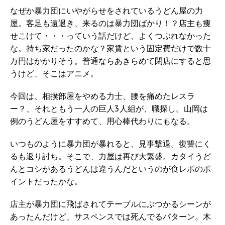
なぜか暴力団にいやがらせをされているうどん屋の力
屋。客足も遠退き、来るのは暴力団ばかり！？店主も痩
せこけて・・・っていう話だけど、よくつぶれなかった
な。持ち家だったのかな？家賃という固定費だけで数十
万円はかかりそう。普通ならあきらめて閉店にすると思
うけど、そこはアニメ。
今回は、相撲部屋をやめる力士、腰を痛めたレスラ
ー？、それともう一人の巨人3人組が、職探し。山岡は
例のうどん屋をすすめて、用心棒代わりにもなる。
いつものように暴力団が暴れると、見事撃退。復讐にく
るも返り討ち。そこで、力屋は再び大繁盛。カタイうど
んとコシがあるうどんは違うんだというのが食レポのポ
イントだったかな。
店主が暴力団に飛ばされてテーブルにぶつかるシーンが
あったんだけど、サスペンスでは死んでるパターン。木