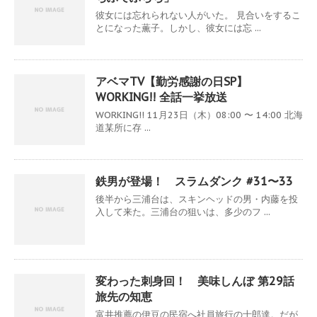
彼女には忘れられない人がいた。 見合いをするこ
とになった薫子。しかし、彼女には忘 ...
アベマTV【勤労感謝の日SP】
WORKING!! 全話一挙放送
WORKING!! 11月23日（木）08:00 〜 14:00 北海
道某所に存 ...
鉄男が登場！ スラムダンク #31〜33
後半から三浦台は、スキンヘッドの男・内藤を投
入して来た。三浦台の狙いは、多少のフ ...
変わった刺身回！ 美味しんぼ 第29話
旅先の知恵
富井推薦の伊豆の民宿へ社員旅行の士郎達。だが