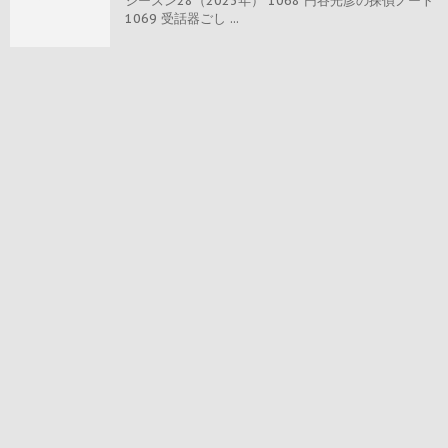
シーズン28（2023年） 1068 円谷光彦の探偵ノート
1069 受話器ごし ...