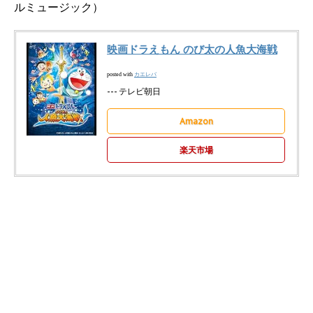
ルミュージック）
映画ドラえもん のび太の人魚大海戦
カエレバ
posted with
--- テレビ朝日
Amazon
楽天市場