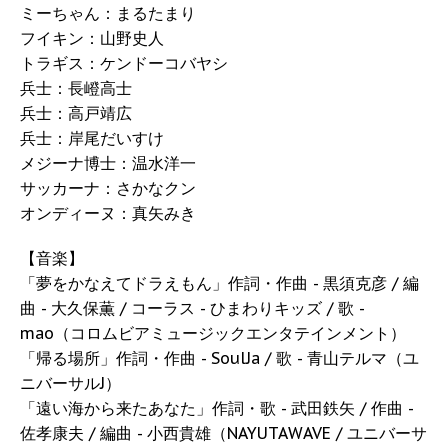
ミーちゃん：まるたまり
フイキン：山野史人
トラギス：ケンドーコバヤシ
兵士：長嶝高士
兵士：高戸靖広
兵士：岸尾だいすけ
メジーナ博士：温水洋一
サッカーナ：さかなクン
オンディーヌ：真矢みき
【音楽】
「夢をかなえてドラえもん」作詞・作曲 - 黒須克彦 / 編
曲 - 大久保薫 / コーラス - ひまわりキッズ / 歌 -
mao（コロムビアミュージックエンタテインメント）
「帰る場所」作詞・作曲 - SoulJa / 歌 - 青山テルマ（ユ
ニバーサルJ）
「遠い海から来たあなた」作詞・歌 - 武田鉄矢 / 作曲 -
佐孝康夫 / 編曲 - 小西貴雄（NAYUTAWAVE / ユニバーサ