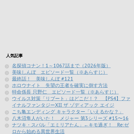
人気記事
名探偵コナン！1～1067話まで（2026年版）
美味しんぼ エピソード一覧（※あらすじ）
最終話！ 美味しんぼ #121
ホロウナイト 失望の王者を確実に倒す方法
特命係長 只野仁 エピソード一覧（※あらすじ）
ウイルス対策「リブート」はどこだ！？ 【PS4】ファ
イナルファンタジーXII ザ ゾディアック エイジ
こち亀エンディング キャラクター「いえるかな？」
八木沼隼人がいた！ メジャー 第3シリーズ #15〜16
ナツキ・スバル「エミリアたん」←キモ過ぎ！ Re:ゼ
ロから始める異世界生活