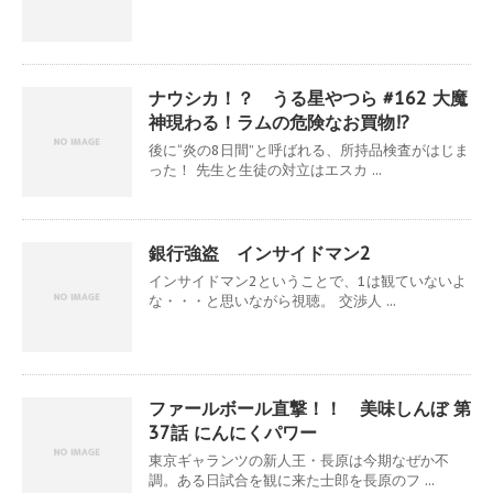
ナウシカ！？ うる星やつら #162 大魔
神現わる！ラムの危険なお買物!?
後に“炎の8日間”と呼ばれる、所持品検査がはじま
った！ 先生と生徒の対立はエスカ ...
銀行強盗 インサイドマン2
インサイドマン2ということで、1は観ていないよ
な・・・と思いながら視聴。 交渉人 ...
ファールボール直撃！！ 美味しんぼ 第
37話 にんにくパワー
東京ギャランツの新人王・長原は今期なぜか不
調。ある日試合を観に来た士郎を長原のフ ...