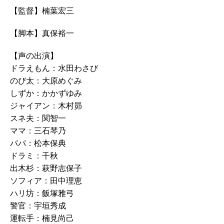
【監督】楠葉宏三
【脚本】真保裕一
【声の出演】
ドラえもん：水田わさび
のび太：大原めぐみ
しずか：かかずゆみ
ジャイアン：木村昴
スネ夫：関智一
ママ：三石琴乃
パパ：松本保典
ドラミ：千秋
出木杉：萩野志保子
ソフィア：田中理恵
ハリ坊：飯塚雅弓
警官：宇垣秀成
運転手：楠見尚己