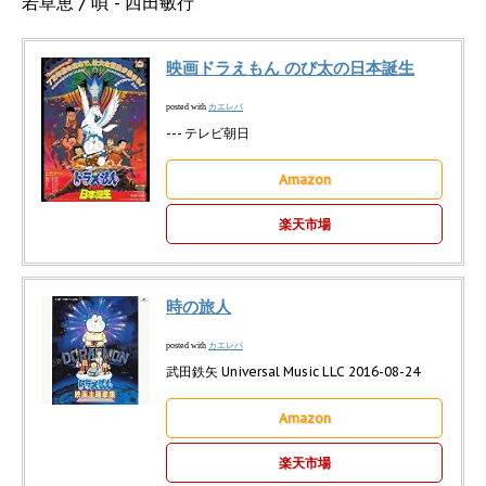
若草恵 / 唄 - 西田敏行
映画ドラえもん のび太の日本誕生
カエレバ
posted with
--- テレビ朝日
Amazon
楽天市場
時の旅人
カエレバ
posted with
武田鉄矢 Universal Music LLC 2016-08-24
Amazon
楽天市場