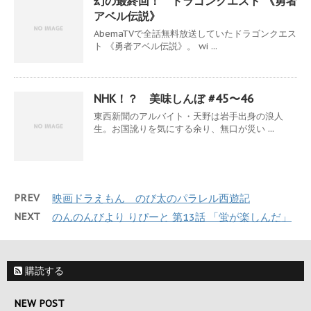
幻の最終回！ ドラゴンクエスト 《勇者
アベル伝説》
AbemaTVで全話無料放送していたドラゴンクエス
ト 《勇者アベル伝説》。 wi ...
NHK！？ 美味しんぼ #45〜46
東西新聞のアルバイト・天野は岩手出身の浪人
生。お国訛りを気にする余り、無口が災い ...
PREV
映画ドラえもん のび太のパラレル西遊記
NEXT
のんのんびより りぴーと 第13話 「蛍が楽しんだ」
購読する
NEW POST