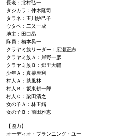
長老：北村弘一
タジカラ：仲木隆司
タラネ：玉川紗己子
ウタベ：二又一成
地主：田口昂
隊員：橋本晃一
クラヤミ族リーダー：広瀬正志
クラヤミ族Ａ：岸野一彦
クラヤミ族Ｂ：郷里大輔
少年Ａ：真柴摩利
村人Ａ：茶風林
村人Ｂ：坂東耕一郎
村人Ｃ：梁田清之
女の子Ａ：林玉緒
女の子Ｂ：前田雅恵
【協力】
オーディオ・ブランニング・ユー