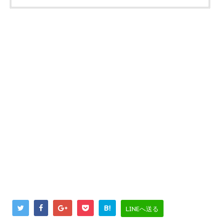
B!
LINEへ送る