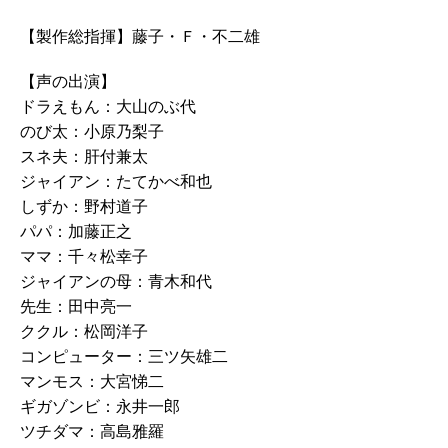
【製作総指揮】藤子・Ｆ・不二雄
【声の出演】
ドラえもん：大山のぶ代
のび太：小原乃梨子
スネ夫：肝付兼太
ジャイアン：たてかべ和也
しずか：野村道子
パパ：加藤正之
ママ：千々松幸子
ジャイアンの母：青木和代
先生：田中亮一
ククル：松岡洋子
コンピューター：三ツ矢雄二
マンモス：大宮悌二
ギガゾンビ：永井一郎
ツチダマ：高島雅羅