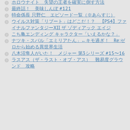
ホロウナイト 失望の王者を確実に倒す方法
最終話！ 美味しんぼ #121
特命係長 只野仁 エピソード一覧（※あらすじ）
ウイルス対策「リブート」はどこだ！？ 【PS4】ファ
イナルファンタジーXII ザ ゾディアック エイジ
こち亀エンディング キャラクター「いえるかな？」
ナツキ・スバル「エミリアたん」←キモ過ぎ！ Re:ゼ
ロから始める異世界生活
八木沼隼人がいた！ メジャー 第3シリーズ #15〜16
ラスアス（ザ・ラスト・オブ・アス） 難易度グラウ
ンド 攻略