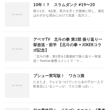
10年！？ スラムダンク #19〜20
残り1分、4点差。死力を尽くす陵南に対し、湘北
はわずかな望みにかけて花道・流川コ ...
アベマTV 北斗の拳 第1部 振り返り一
挙放送・前半 【北斗の拳 × JOKERコラ
ボ記念】
「北斗の拳」第1部を2週連続で振り返り一挙放
送！Twitter連携コメントで「ケ ...
プシュー実写版！ ワカコ酒
たまたま、テレビをつけていたら女の子が一人で
飲食店にいるシーンが。ワカコ酒っぽい ...