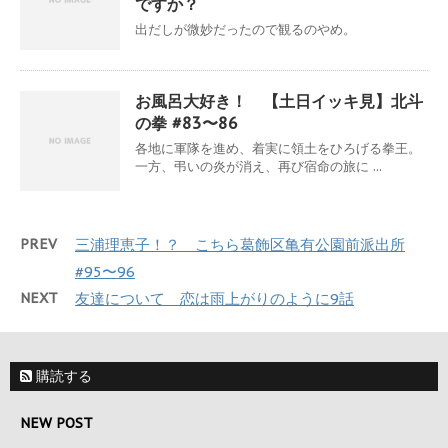
ですか？
出だしが微妙だったので観るのやめ。
お風呂大好き！ 【土日イッキ見】北斗
の拳 #83〜86
各地に軍隊を進め、着実に領土をひろげる拳王。
一方、弔いの炎が消え、再び宿命の旅に ...
PREV
三浦理恵子！？ こちら葛飾区亀有公園前派出所
#95〜96
NEXT
友達について 恋は雨上がりのように9話
購読する
NEW POST