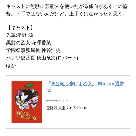
キャストに無駄に芸能人を使いたがる傾向があるこの監
督。下手ではないんだけど、上手くはなかったと思う。
【キャスト】
先輩:星野 源
黒髪の乙女:花澤香菜
学園祭事務局長:神谷浩史
パンツ総番長:秋山竜次(ロバート)
ほか
「夜は短し歩けよ乙女」 Blu-ray 通常
版
カエレバ
posted with
星野源 東宝 2017-10-18