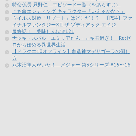
特命係長 只野仁 エピソード一覧（※あらすじ）
こち亀エンディング キャラクター「いえるかな？」
ウイルス対策「リブート」はどこだ！？ 【PS4】ファ
イナルファンタジーXII ザ ゾディアック エイジ
最終話！ 美味しんぼ #121
ナツキ・スバル「エミリアたん」←キモ過ぎ！ Re:ゼ
ロから始める異世界生活
【ドラクエ10オフライン】創造神マデサゴーラの倒し
方
八木沼隼人がいた！ メジャー 第3シリーズ #15〜16