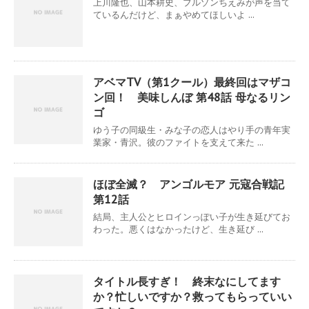
上川隆也、​山本耕史、ブルゾンちえみが声を当て
ているんだけど、まぁやめてほしいよ ...
アベマTV（第1クール）最終回はマザコ
ン回！ 美味しんぼ 第48話 母なるリン
ゴ
ゆう子の同級生・みな子の恋人はやり手の青年実
業家・青沢。彼のファイトを支えて来た ...
ほぼ全滅？ アンゴルモア 元寇合戦記
第12話
結局、主人公とヒロインっぽい子が生き延びてお
わった。悪くはなかったけど、生き延び ...
タイトル長すぎ！ 終末なにしてます
か？忙しいですか？救ってもらっていい