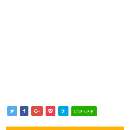
B!
LINEへ送る