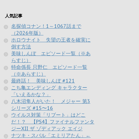
人気記事
名探偵コナン！1～1067話まで
（2026年版）
ホロウナイト 失望の王者を確実に
倒す方法
美味しんぼ エピソード一覧（※あ
らすじ）
特命係長 只野仁 エピソード一覧
（※あらすじ）
最終話！ 美味しんぼ #121
こち亀エンディング キャラクター
「いえるかな？」
八木沼隼人がいた！ メジャー 第3
シリーズ #15〜16
ウイルス対策「リブート」はどこ
だ！？ 【PS4】ファイナルファンタ
ジーXII ザ ゾディアック エイジ
ナツキ・スバル「エミリアたん」←