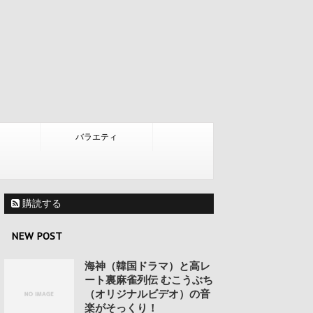
バラエティ
購読する
NEW POST
海神（韓国ドラマ）と高レ
ート裏麻雀列伝 むこうぶち
（オリジナルビデオ）の音
楽がそっくり！