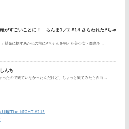
がすごいことに！ らんま1／2 #14 さらわれたPちゃ
」懸命に探すあかねの前にPちゃんを抱えた美少女・白鳥あ ...
しんち
ったので観ていなかったんだけど、ちょっと観てみたら面白 ...
he NIGHT #215
ク