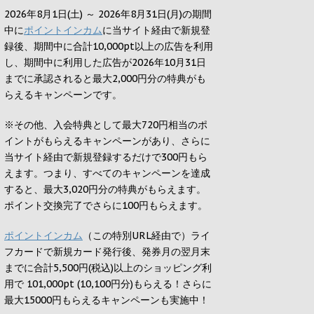
2026年8月1日(土) ～ 2026年8月31日(月)の期間
中に
ポイントインカム
に当サイト経由で新規登
録後、期間中に合計10,000pt以上の広告を利用
し、期間中に利用した広告が2026年10月31日
までに承認されると
最大2,000円
分の特典がも
らえるキャンペーンです。
※その他、入会特典として最大
720円
相当のポ
イントがもらえるキャンペーンがあり、さらに
当サイト経由で新規登録するだけで
300円
もら
えます。つまり、すべてのキャンペーンを達成
すると、最大
3,020円
分の特典がもらえます。
ポイント交換完了でさらに
100円
もらえます。
ポイントインカム
（この特別URL経由で）ライ
フカードで新規カード発行後、発券月の翌月末
までに合計5,500円(税込)以上のショッピング利
用で 101,000pt (10,100円分)もらえる！さらに
最大15000円もらえるキャンペーンも実施中！