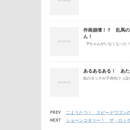
作画崩壊！？ 乱馬の頭
ん！
「Pちゃんがいなくなった！
あるあるある！ あた
絵のタッチが子供向けっぽか
PREV
ごようたつ！ スピードワゴンの月曜T
NEXT
ショーンコネリー！ ザ・ロッ