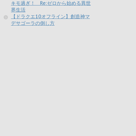
キモ過ぎ！ Re:ゼロから始める異世
界生活
【ドラクエ10オフライン】創造神マ
デサゴーラの倒し方