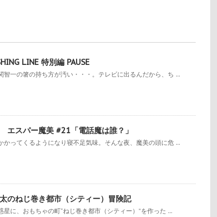
ING LINE 特別編 PAUSE
智一の箸の持ち方が汚い・・・。テレビに出るんだから、ち ...
 エスパー魔美 #21「電話魔は誰？」
かってくるようになり寝不足気味。そんな夜、魔美の頭に危 ...
太のねじ巻き都市（シティー）冒険記
星に、おもちゃの町“ねじ巻き都市（シティー）”を作った ...