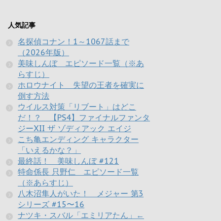
人気記事
名探偵コナン！1～1067話まで
（2026年版）
美味しんぼ エピソード一覧（※あ
らすじ）
ホロウナイト 失望の王者を確実に
倒す方法
ウイルス対策「リブート」はどこ
だ！？ 【PS4】ファイナルファンタ
ジーXII ザ ゾディアック エイジ
こち亀エンディング キャラクター
「いえるかな？」
最終話！ 美味しんぼ #121
特命係長 只野仁 エピソード一覧
（※あらすじ）
八木沼隼人がいた！ メジャー 第3
シリーズ #15〜16
ナツキ・スバル「エミリアたん」←