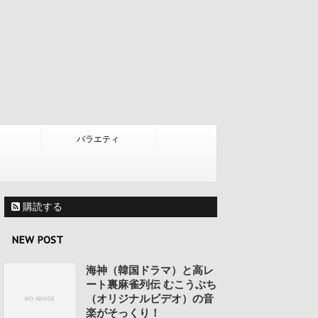
バラエティ
購読する
NEW POST
海神（韓国ドラマ）と高レ
ート裏麻雀列伝 むこうぶち
（オリジナルビデオ）の音
楽がそっくり！