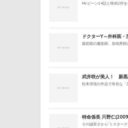
Mr.ビーン14話と映画2作を
ドクターY～外科医・
腹腔鏡の魔術師、加地秀樹の
武井咲が美人！ 新黒
松本清張の作品で有名な「黒
特命係長 只野仁(20
その誠実さから"ミスタークリ