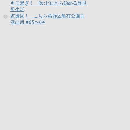
キモ過ぎ！ Re:ゼロから始める異世
界生活
盗撮回！ こちら葛飾区亀有公園前
派出所 #63〜64