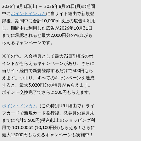
2026年8月1日(土) ～ 2026年8月31日(月)の期間
中に
ポイントインカム
に当サイト経由で新規登
録後、期間中に合計10,000pt以上の広告を利用
し、期間中に利用した広告が2026年10月31日
までに承認されると
最大2,000円
分の特典がも
らえるキャンペーンです。
※その他、入会特典として最大
720円
相当のポ
イントがもらえるキャンペーンがあり、さらに
当サイト経由で新規登録するだけで
300円
もら
えます。つまり、すべてのキャンペーンを達成
すると、最大
3,020円
分の特典がもらえます。
ポイント交換完了でさらに
100円
もらえます。
ポイントインカム
（この特別URL経由で）ライ
フカードで新規カード発行後、発券月の翌月末
までに合計5,500円(税込)以上のショッピング利
用で 101,000pt (10,100円分)もらえる！さらに
最大15000円もらえるキャンペーンも実施中！