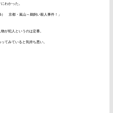
ぐにわかった。
6） 京都・嵐山～鵜飼い殺人事件！」
人物が犯人というのは定番。
わってみていると気持ち悪い。