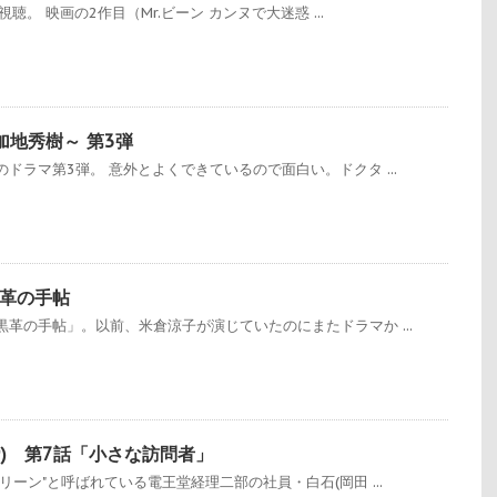
視聴。 映画の2作目（Mr.ビーン カンヌで大迷惑 ...
加地秀樹～ 第3弾
ドラマ第3弾。 意外とよくできているので面白い。ドクタ ...
革の手帖
革の手帖」。以前、米倉涼子が演じていたのにまたドラマか ...
09) 第7話「小さな訪問者」
ーン"と呼ばれている電王堂経理二部の社員・白石(岡田 ...