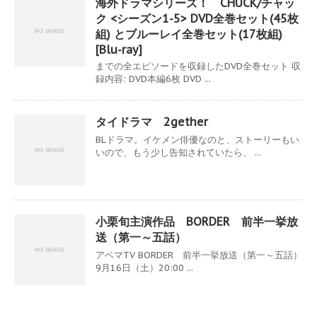
海外ドラマシリーズ！ CHUCK/チャッ
ク <シーズン1-5> DVD全巻セット(45枚
組) とブルーレイ全巻セット(17枚組)
[Blu-ray]
までの全エピソードを収録したDVD全巻セット 収
録内容: DVD本編6枚 DVD ...
タイドラマ 2gether
BLドラマ。イケメン俳優なのと、ストーリーもい
いので、もう少し告知されていたら、 ...
小栗旬主演作品 BORDER 前半一挙放
送（第一～五話）
アベマTV BORDER 前半一挙放送（第一～五話）
9月16日（土）20:00 ...