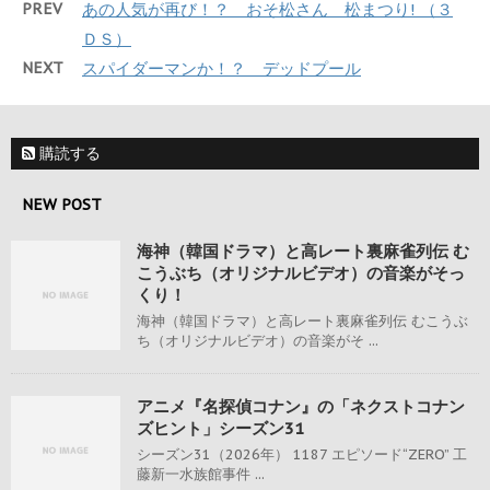
PREV
あの人気が再び！？ おそ松さん 松まつり! （３
ＤＳ）
NEXT
スパイダーマンか！？ デッドプール
購読する
NEW POST
海神（韓国ドラマ）と高レート裏麻雀列伝 む
こうぶち（オリジナルビデオ）の音楽がそっ
くり！
海神（韓国ドラマ）と高レート裏麻雀列伝 むこうぶ
ち（オリジナルビデオ）の音楽がそ ...
アニメ『名探偵コナン』の「ネクストコナン
ズヒント」シーズン31
シーズン31（2026年） 1187 エピソード“ZERO” 工
藤新一水族館事件 ...