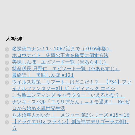
人気記事
名探偵コナン！1～1067話まで（2026年版）
ホロウナイト 失望の王者を確実に倒す方法
美味しんぼ エピソード一覧（※あらすじ）
特命係長 只野仁 エピソード一覧（※あらすじ）
最終話！ 美味しんぼ #121
ウイルス対策「リブート」はどこだ！？ 【PS4】ファ
イナルファンタジーXII ザ ゾディアック エイジ
こち亀エンディング キャラクター「いえるかな？」
ナツキ・スバル「エミリアたん」←キモ過ぎ！ Re:ゼ
ロから始める異世界生活
八木沼隼人がいた！ メジャー 第3シリーズ #15〜16
【ドラクエ10オフライン】創造神マデサゴーラの倒し
方