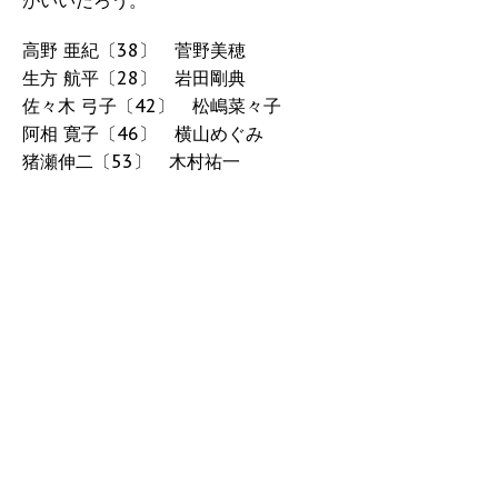
がいいだろう。
高野 亜紀〔38〕 菅野美穂
生方 航平〔28〕 岩田剛典
佐々木 弓子〔42〕 松嶋菜々子
阿相 寛子〔46〕 横山めぐみ
猪瀬伸二〔53〕 木村祐一