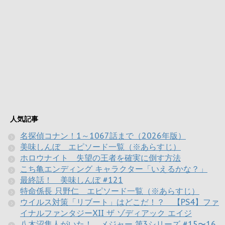
人気記事
名探偵コナン！1～1067話まで（2026年版）
美味しんぼ エピソード一覧（※あらすじ）
ホロウナイト 失望の王者を確実に倒す方法
こち亀エンディング キャラクター「いえるかな？」
最終話！ 美味しんぼ #121
特命係長 只野仁 エピソード一覧（※あらすじ）
ウイルス対策「リブート」はどこだ！？ 【PS4】ファ
イナルファンタジーXII ザ ゾディアック エイジ
八木沼隼人がいた！ メジャー 第3シリーズ #15〜16