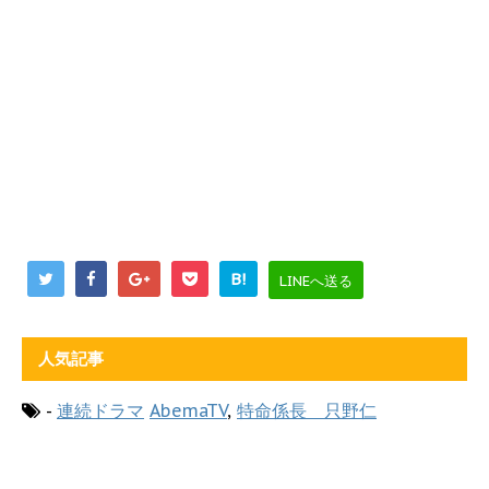
B!
LINEへ送る
人気記事
-
連続ドラマ
AbemaTV
,
特命係長 只野仁