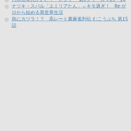
ナツキ・スバル「エミリアたん」←キモ過ぎ！ Re:ゼ
ロから始める異世界生活
急にカツラ！？ 高レート裏麻雀列伝 むこうぶち 第15
話