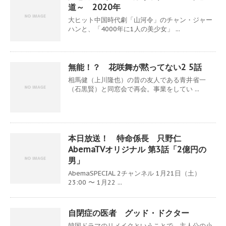
道～ 2020年
大ヒット中国時代劇「山河令」のチャン・ジャー
ハンと、「4000年に1人の美少女」 ...
無能！？ 花咲舞が黙ってない2 5話
相馬健（上川隆也）の昔の友人である青井省一
（石黒賢）と同窓会で再会。事業をしてい ...
本日放送！ 特命係長 只野仁
AbemaTVオリジナル 第3話「2億円の
男」
AbemaSPECIAL 2チャンネル 1月21日（土）
23:00 〜 1月22 ...
自閉症の医者 グッド・ドクター
韓国ドラマのリメイクということで、主人公の小