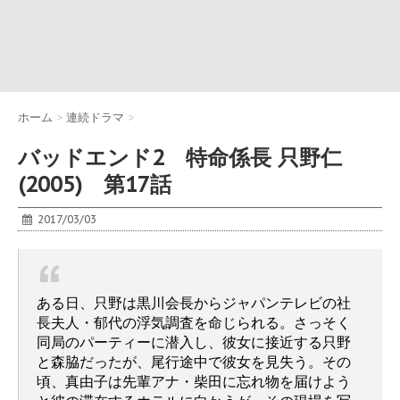
ホーム
>
連続ドラマ
>
バッドエンド2 特命係長 只野仁
(2005) 第17話
2017/03/03
ある日、只野は黒川会長からジャパンテレビの社
長夫人・郁代の浮気調査を命じられる。さっそく
同局のパーティーに潜入し、彼女に接近する只野
と森脇だったが、尾行途中で彼女を見失う。その
頃、真由子は先輩アナ・柴田に忘れ物を届けよう