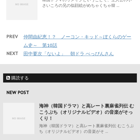
さいころの兄の似顔絵がめちゃくちゃ韓 ...
PREV
仲間由紀恵！？ ノーコン・キッド～ぼくらのゲー
ム史～ 第10話
NEXT
田中要次「ないよ」 朝ドラ べっぴんさん
購読する
NEW POST
海神（韓国ドラマ）と高レート裏麻雀列伝 む
こうぶち（オリジナルビデオ）の音楽がそっ
くり！
海神（韓国ドラマ）と高レート裏麻雀列伝 むこうぶ
ち（オリジナルビデオ）の音楽がそ ...