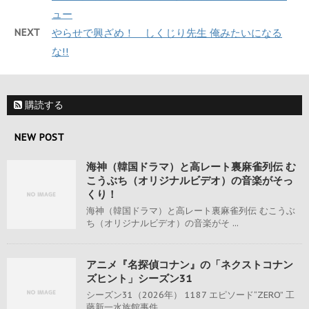
ュー
NEXT
やらせで興ざめ！ しくじり先生 俺みたいになる
な!!
購読する
NEW POST
海神（韓国ドラマ）と高レート裏麻雀列伝 む
こうぶち（オリジナルビデオ）の音楽がそっ
くり！
海神（韓国ドラマ）と高レート裏麻雀列伝 むこうぶ
ち（オリジナルビデオ）の音楽がそ ...
アニメ『名探偵コナン』の「ネクストコナン
ズヒント」シーズン31
シーズン31（2026年） 1187 エピソード“ZERO” 工
藤新一水族館事件 ...