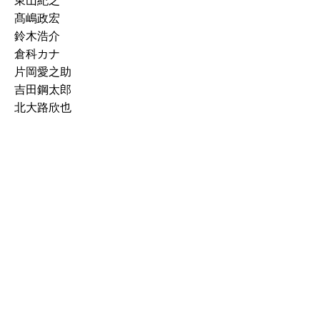
東山紀之
髙嶋政宏
鈴木浩介
倉科カナ
片岡愛之助
吉田鋼太郎
北大路欣也