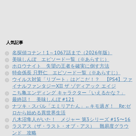
人気記事
名探偵コナン！1～1067話まで（2026年版）
美味しんぼ エピソード一覧（※あらすじ）
ホロウナイト 失望の王者を確実に倒す方法
特命係長 只野仁 エピソード一覧（※あらすじ）
ウイルス対策「リブート」はどこだ！？ 【PS4】ファ
イナルファンタジーXII ザ ゾディアック エイジ
こち亀エンディング キャラクター「いえるかな？」
最終話！ 美味しんぼ #121
ナツキ・スバル「エミリアたん」←キモ過ぎ！ Re:ゼ
ロから始める異世界生活
八木沼隼人がいた！ メジャー 第3シリーズ #15〜16
ラスアス（ザ・ラスト・オブ・アス） 難易度グラウ
ンド 攻略