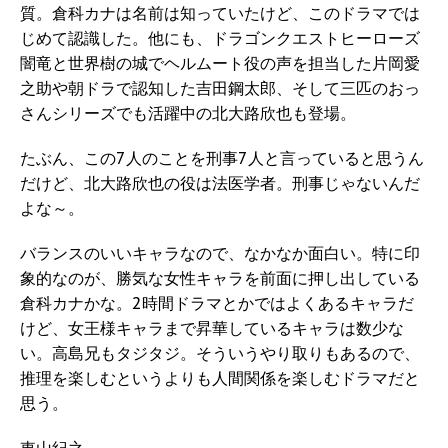
質。倉科カナは名前は知っていたけど、このドラマでは
じめて認識した。他にも、ドラゴンクエストヒーローズ
闇竜と世界樹の城でヘルムート役の声を担当した片岡愛
之助や朝ドラで認知した吉田鋼太郎、そして三匹のおっ
さんシリーズでも活躍中の北大路欣也も登場。
たぶん、この7人のことを刑事7人と言っていると思うん
だけど、北大路欣也の役は法医学者。刑事じゃないんだ
よな～。
バランスのいいキャラなので、なかなか面白い。特に印
象的なのが、勝気な女性キャラを前面に押し出している
倉科カナかな。2時間ドラマとかではよくあるキャラだ
けど、女王様キャラまで昇華しているキャラは数少な
い。高島兄もタジタジ。そういうやり取りもあるので、
推理を楽しむというよりも人間関係を楽しむドラマだと
思う。