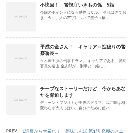
不快回！ 警視庁いきもの係 5話
今回のポイントになる動物はサル。 それはさてお
き、今回、人の苗字について圭子（橋 ...
平成の金さん！ キャリア～掟破りの警
察署長～
玉木宏主演の刑事ドラマ。 キャリアである、警察
署長の遠山 金志郎が、刑事と一緒に ...
チープなストーリーだけど 今からあな
たを脅迫します
ディーン・フジオカが主役のドラマ。武井咲は相
変わらず大人っぽい。自分のために使い ...
PREV
1話目から大暴れ！ 美味しんぼ 第1話 究極のメニ