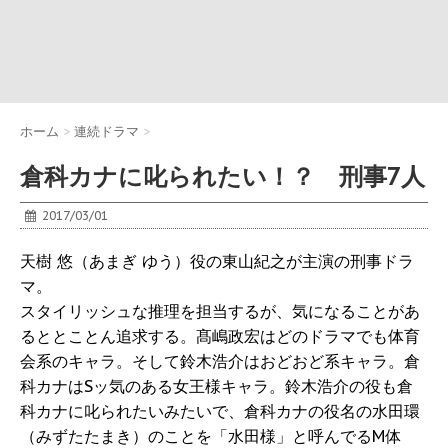
ホーム
>
連続ドラマ
>
倉科カナに叱られたい！？ 刑事7人
2017/03/01
天樹 悠（あまぎ ゆう）役の東山紀之が主演の刑事ドラ
マ。
スタイリッシュな推理を担当するが、気になることがあ
るととことん追求する。髙嶋政宏はどのドラマでも体育
会系のキャラ。そして鈴木浩介はおどおど系キャラ。倉
科カナはSッ気のある女王様キャラ。鈴木浩介の役も倉
科カナに叱られたいみたいで、倉科カナの役名の水田環
（みずたたまき）のことを「水田様」と呼んでるM体