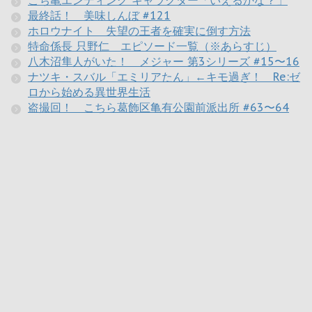
最終話！ 美味しんぼ #121
ホロウナイト 失望の王者を確実に倒す方法
特命係長 只野仁 エピソード一覧（※あらすじ）
八木沼隼人がいた！ メジャー 第3シリーズ #15〜16
ナツキ・スバル「エミリアたん」←キモ過ぎ！ Re:ゼ
ロから始める異世界生活
盗撮回！ こちら葛飾区亀有公園前派出所 #63〜64