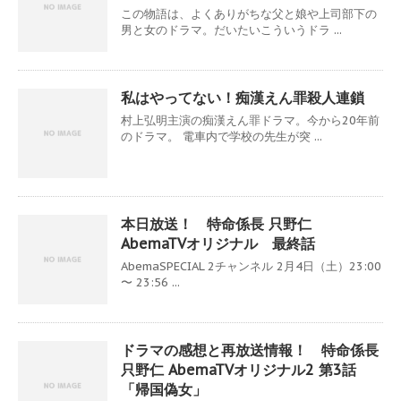
この物語は、よくありがちな父と娘や上司部下の
男と女のドラマ。だいたいこういうドラ ...
私はやってない！痴漢えん罪殺人連鎖
村上弘明主演の痴漢えん罪ドラマ。今から20年前
のドラマ。 電車内で学校の先生が突 ...
本日放送！ 特命係長 只野仁
AbemaTVオリジナル 最終話
AbemaSPECIAL 2チャンネル 2月4日（土）23:00
〜 23:56 ...
ドラマの感想と再放送情報！ 特命係長
只野仁 AbemaTVオリジナル2 第3話
「帰国偽女」