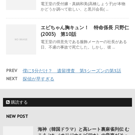
電王堂の受付嬢・真鍋和美(高橋しょう子)が本物
かどうか調べて欲しい、と黒川会長( ...
エビちゃん胸キュン！ 特命係長 只野仁
(2003) 第10話
電王堂の得意先である服飾メーカーの社長がある
日、不慮の事故で死亡した。しかし、彼 ...
PREV
僕に3分だけ？ 遺留捜査 第5シーズンの第3話
NEXT
探偵が早すぎる
購読する
NEW POST
海神（韓国ドラマ）と高レート裏麻雀列伝 む