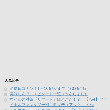
人気記事
名探偵コナン！1～1067話まで（2026年版）
美味しんぼ エピソード一覧（※あらすじ）
ウイルス対策「リブート」はどこだ！？ 【PS4】ファ
イナルファンタジーXII ザ ゾディアック エイジ
こち亀エンディング キャラクター「いえるかな？」