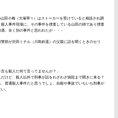
。
の山田小梅（大塚寧々）はストーカーを受けていると相談され調
と殺人事件現場に。その事件を捜査している山田の姉であり捜査
遭遇。全く別の事件と思われたが・・・
田警部が沢田ミチル（川島鈴遥）の父親に話を聞くときのセリ
一言も殺人だ何て言ってませんが？」
んだけど、殺人以外で刑事が話をわざわざ病院まで聞きに来る？
も、普通殺人事件だと思うでしょ。自殺や事故でいちいち刑事が
ない。