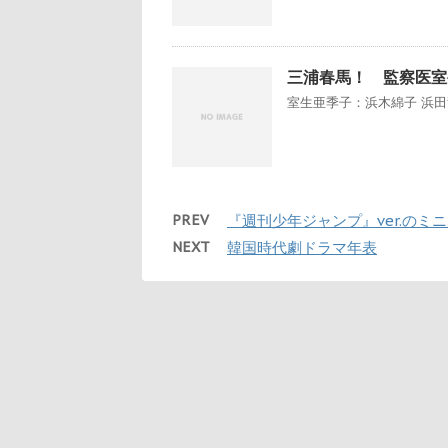
三浦春馬！ 監察医室生
室生亜季子：浜木綿子 浜田警
PREV
『週刊少年ジャンプ』ver.のミ
NEXT
韓国時代劇ドラマ年表