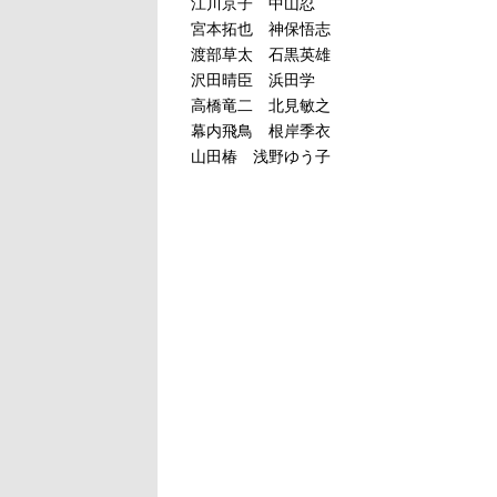
江川京子 中山忍
宮本拓也 神保悟志
渡部草太 石黒英雄
沢田晴臣 浜田学
高橋竜二 北見敏之
幕内飛鳥 根岸季衣
山田椿 浅野ゆう子