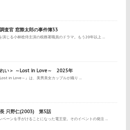
調査官 窓際太郎の事件簿33
演じる小林稔侍主演の税務署職員のドラマ。もう20年以上 ...
 ～Lost in Love～ 2025年
st in Love～』は、美男美女カップルが織り ...
 只野仁(2003) 第5話
ペーンを手がけることになった電王堂。そのイベントの発注 ...