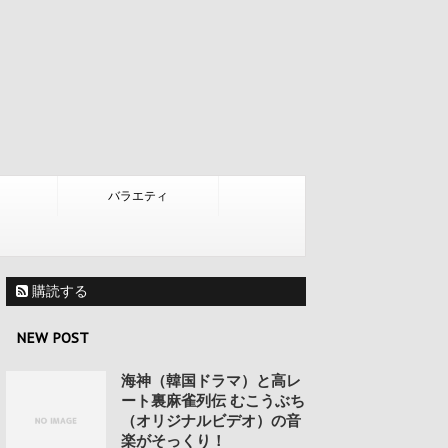
バラエティ
購読する
NEW POST
海神（韓国ドラマ）と高レ
ート裏麻雀列伝 むこうぶち
（オリジナルビデオ）の音
楽がそっくり！