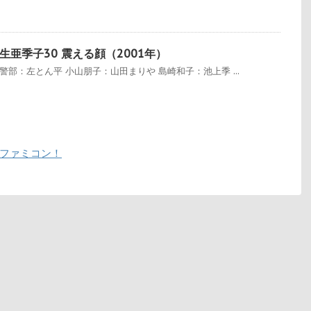
亜季子30 震える顔（2001年）
部：左とん平 小山朋子：山田まりや 島崎和子：池上季 ...
ニファミコン！