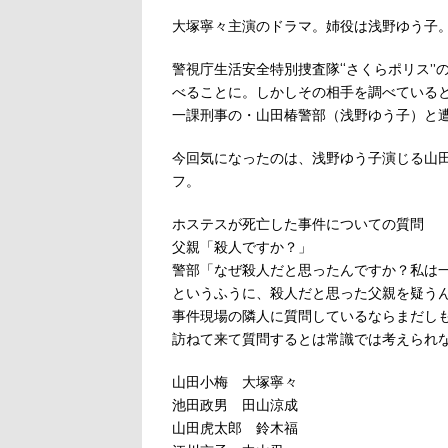
大塚寧々主演のドラマ。姉役は浅野ゆう子
警視庁生活安全特別捜査隊“さくらポリス”
べることに。しかしその相手を調べている
一課刑事の・山田椿警部（浅野ゆう子）と
今回気になったのは、浅野ゆう子演じる山
フ。
ホステスが死亡した事件についての質問
父親「殺人ですか？」
警部「なぜ殺人だと思ったんですか？私は
というふうに、殺人だと思った父親を疑う
事件現場の隣人に質問しているならまだし
訪ねて来て質問するとは常識では考えられ
山田小梅 大塚寧々
池田政男 田山涼成
山田虎太郎 鈴木福