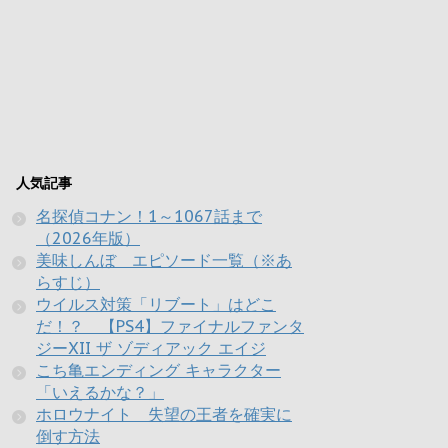
人気記事
名探偵コナン！1～1067話まで
（2026年版）
美味しんぼ エピソード一覧（※あ
らすじ）
ウイルス対策「リブート」はどこ
だ！？ 【PS4】ファイナルファンタ
ジーXII ザ ゾディアック エイジ
こち亀エンディング キャラクター
「いえるかな？」
ホロウナイト 失望の王者を確実に
倒す方法