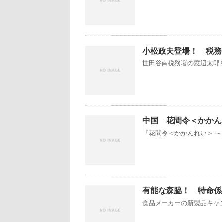
小松政夫登場！ 税務
世田谷南税務署の窓辺太郎を
中国 花間令＜かかんれい＞
『花間令＜かかんれい＞ ～Lo
有能な森脇！ 特命係長
食品メーカーの新製品キャン