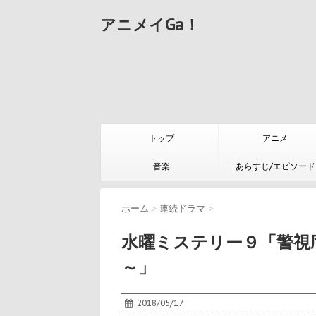
アニメイGa！
トップ
アニメ
音楽
あらすじ/エピソード
ホーム
>
連続ドラマ
>
水曜ミステリー９「警視
～」
2018/05/17