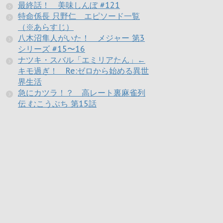
最終話！ 美味しんぼ #121
特命係長 只野仁 エピソード一覧
（※あらすじ）
八木沼隼人がいた！ メジャー 第3
シリーズ #15〜16
ナツキ・スバル「エミリアたん」←
キモ過ぎ！ Re:ゼロから始める異世
界生活
急にカツラ！？ 高レート裏麻雀列
伝 むこうぶち 第15話