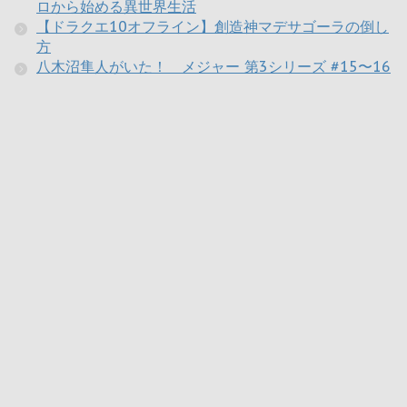
ロから始める異世界生活
【ドラクエ10オフライン】創造神マデサゴーラの倒し
方
八木沼隼人がいた！ メジャー 第3シリーズ #15〜16