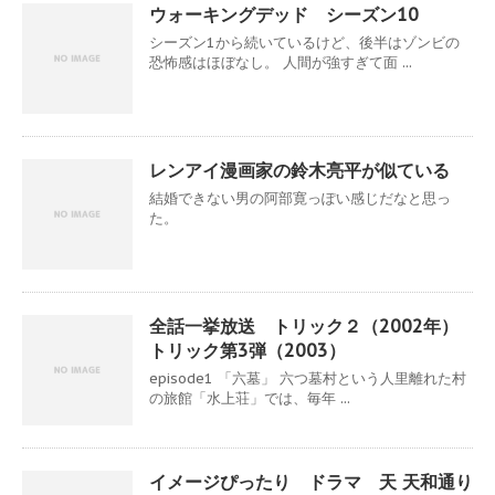
ウォーキングデッド シーズン10
シーズン1から続いているけど、後半はゾンビの
恐怖感はほぼなし。 人間が強すぎて面 ...
レンアイ漫画家の鈴木亮平が似ている
結婚できない男の阿部寛っぽい感じだなと思っ
た。
全話一挙放送 トリック２（2002年）
トリック第3弾（2003）
episode1 「六墓」 六つ墓村という人里離れた村
の旅館「水上荘」では、毎年 ...
イメージぴったり ドラマ 天 天和通り