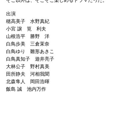
そこ以外は、そこそこ楽しめるドラマだった。
出演
穂高美子 水野真紀
小宮 譲 筧 利夫
山根浩平 勝野 洋
白鳥歩美 三倉茉奈
白鳥ゆり 雛形あきこ
白鳥真知子 遊井亮子
大林公子 野村真美
田所静夫 河相我聞
北森隼人 岡田浩暉
飯島 誠 池内万作