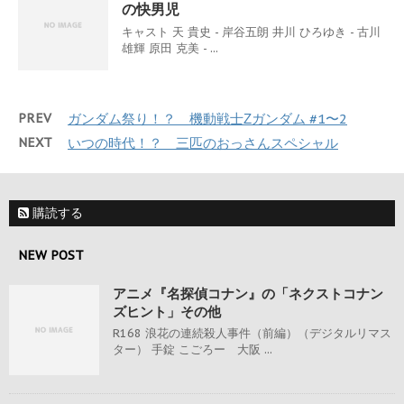
の快男児
キャスト 天 貴史 - 岸谷五朗 井川 ひろゆき - 古川
雄輝 原田 克美 - ...
PREV
ガンダム祭り！？ 機動戦士Ζガンダム #1〜2
NEXT
いつの時代！？ 三匹のおっさんスペシャル
購読する
NEW POST
アニメ『名探偵コナン』の「ネクストコナン
ズヒント」その他
R168 浪花の連続殺人事件（前編）（デジタルリマス
ター） 手錠 こごろー 大阪 ...