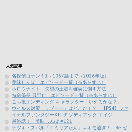
人気記事
名探偵コナン！1～1067話まで（2026年版）
美味しんぼ エピソード一覧（※あらすじ）
ホロウナイト 失望の王者を確実に倒す方法
特命係長 只野仁 エピソード一覧（※あらすじ）
こち亀エンディング キャラクター「いえるかな？」
ウイルス対策「リブート」はどこだ！？ 【PS4】ファ
イナルファンタジーXII ザ ゾディアック エイジ
最終話！ 美味しんぼ #121
ナツキ・スバル「エミリアたん」←キモ過ぎ！ Re:ゼ