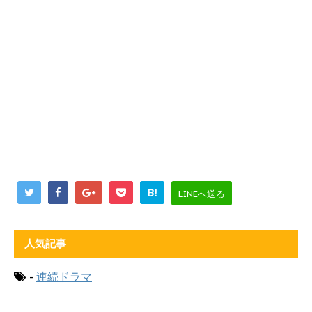
B!
LINEへ送る
人気記事
-
連続ドラマ