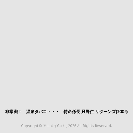
非常識！ 温泉タバコ・・・ 特命係長 只野仁 リターンズ(2004)
Copyright© アニメイGa！ , 2026 All Rights Reserved.