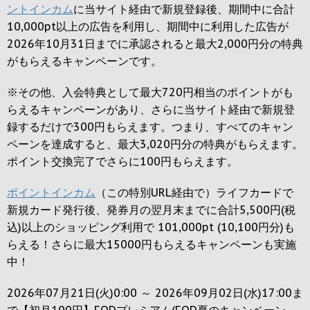
ントインカム
に当サイト経由で新規登録後、期間中に合計
10,000pt以上の広告を利用し、期間中に利用した広告が
2026年10月31日までに承認されると
最大2,000円
分の特典
がもらえるキャンペーンです。
※その他、入会特典として最大
720円
相当のポイントがも
らえるキャンペーンがあり、さらに当サイト経由で新規登
録するだけで
300円
もらえます。つまり、すべてのキャン
ペーンを達成すると、最大
3,020円
分の特典がもらえます。
ポイント交換完了でさらに
100円
もらえます。
ポイントインカム
（この特別URL経由で）ライフカードで
新規カード発行後、発券月の翌月末までに合計5,500円(税
込)以上のショッピング利用で 101,000pt (10,100円分)も
らえる！さらに最大15000円もらえるキャンペーンも実施
中！
2026年07月21日(火)0:00 ～ 2026年09月02日(水)17:00ま
で【初月100円】FODプレミアム(FOD夏のキャンペーン