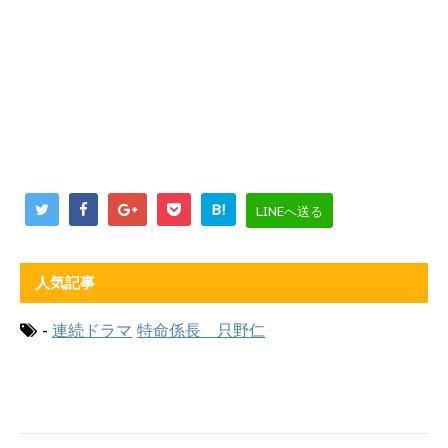
B!
LINEへ送る
人気記事
-
連続ドラマ
特命係長 只野仁