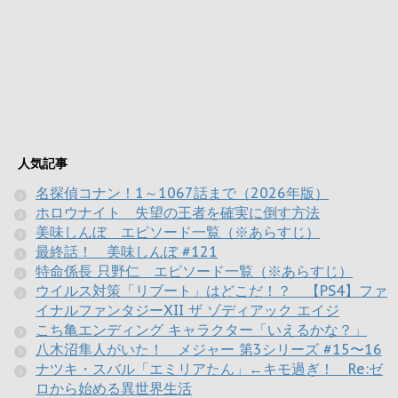
人気記事
名探偵コナン！1～1067話まで（2026年版）
ホロウナイト 失望の王者を確実に倒す方法
美味しんぼ エピソード一覧（※あらすじ）
最終話！ 美味しんぼ #121
特命係長 只野仁 エピソード一覧（※あらすじ）
ウイルス対策「リブート」はどこだ！？ 【PS4】ファ
イナルファンタジーXII ザ ゾディアック エイジ
こち亀エンディング キャラクター「いえるかな？」
八木沼隼人がいた！ メジャー 第3シリーズ #15〜16
ナツキ・スバル「エミリアたん」←キモ過ぎ！ Re:ゼ
ロから始める異世界生活