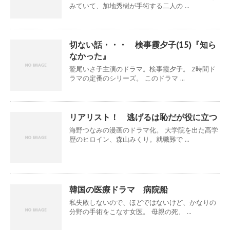
みていて、加地秀樹が手術する二人の ...
切ない話・・・ 検事霞夕子(15)『知ら
なかった』
鷲尾いさ子主演のドラマ。検事霞夕子。 2時間ド
ラマの定番のシリーズ。 このドラマ ...
リアリスト！ 逃げるは恥だが役に立つ
海野つなみの漫画のドラマ化。 大学院を出た高学
歴のヒロイン、森山みくり。就職難で ...
韓国の医療ドラマ 病院船
私失敗しないので、ほどではないけど、かなりの
分野の手術をこなす女医。 母親の死、 ...