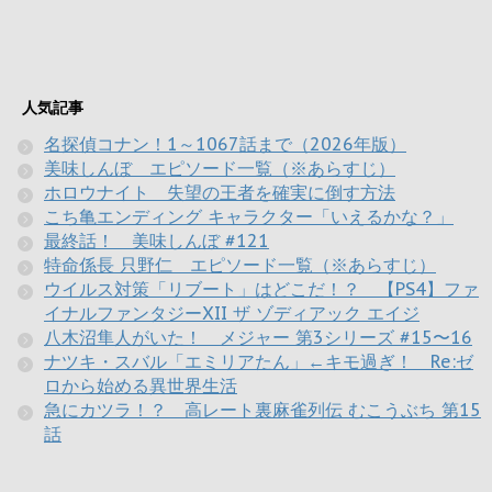
人気記事
名探偵コナン！1～1067話まで（2026年版）
美味しんぼ エピソード一覧（※あらすじ）
ホロウナイト 失望の王者を確実に倒す方法
こち亀エンディング キャラクター「いえるかな？」
最終話！ 美味しんぼ #121
特命係長 只野仁 エピソード一覧（※あらすじ）
ウイルス対策「リブート」はどこだ！？ 【PS4】ファ
イナルファンタジーXII ザ ゾディアック エイジ
八木沼隼人がいた！ メジャー 第3シリーズ #15〜16
ナツキ・スバル「エミリアたん」←キモ過ぎ！ Re:ゼ
ロから始める異世界生活
急にカツラ！？ 高レート裏麻雀列伝 むこうぶち 第15
話