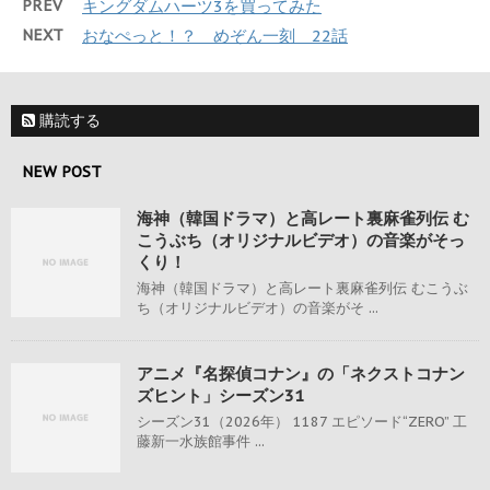
PREV
キングダムハーツ3を買ってみた
NEXT
おなぺっと！？ めぞん一刻 22話
購読する
NEW POST
海神（韓国ドラマ）と高レート裏麻雀列伝 む
こうぶち（オリジナルビデオ）の音楽がそっ
くり！
海神（韓国ドラマ）と高レート裏麻雀列伝 むこうぶ
ち（オリジナルビデオ）の音楽がそ ...
アニメ『名探偵コナン』の「ネクストコナン
ズヒント」シーズン31
シーズン31（2026年） 1187 エピソード“ZERO” 工
藤新一水族館事件 ...