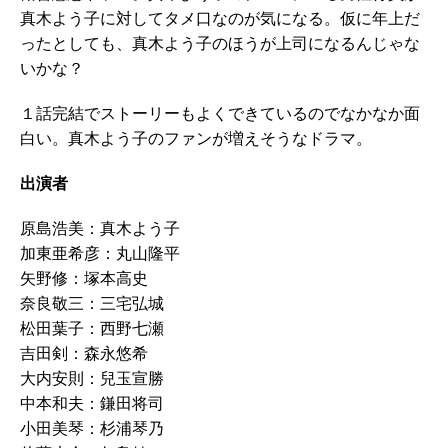
真木よう子に対してタメ口なのが気になる。仮に年上だ
ったとしても、真木よう子のほうが上司になるんじゃな
いかな？
１話完結でストーリーもよくできているのでなかなか面
白い。真木よう子のファンが増えそうなドラマ。
出演者
原島浩美：真木よう子
加東亜希彦：丸山隆平
矢野修：塚本高史
奈良敬三：三宅弘城
松田葉子：西野七瀬
吉田剣：森永悠希
大内安則：兒玉宣勝
中本和夫：鎌田将司
小田美琴：杉浦琴乃