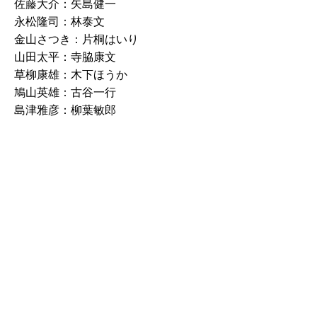
佐藤大介：矢島健一
永松隆司：林泰文
金山さつき：片桐はいり
山田太平：寺脇康文
草柳康雄：木下ほうか
鳩山英雄：古谷一行
島津雅彦：柳葉敏郎