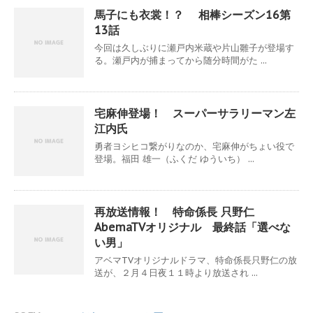
馬子にも衣裳！？ 相棒シーズン16第
13話
今回は久しぶりに瀬戸内米蔵や片山雛子が登場す
る。瀬戸内が捕まってから随分時間がた ...
宅麻伸登場！ スーパーサラリーマン左
江内氏
勇者ヨシヒコ繋がりなのか、宅麻伸がちょい役で
登場。福田 雄一（ふくだ ゆういち） ...
再放送情報！ 特命係長 只野仁
AbemaTVオリジナル 最終話「選べな
い男」
アベマTVオリジナルドラマ、特命係長只野仁の放
送が、２月４日夜１１時より放送され ...