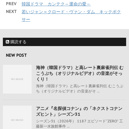
PREV
韓国ドラマ カンテク～運命の愛～
NEXT
若いジャン＝クロード・ヴァン・ダム キックボク
サー
購読する
NEW POST
海神（韓国ドラマ）と高レート裏麻雀列伝 む
こうぶち（オリジナルビデオ）の音楽がそっ
くり！
海神（韓国ドラマ）と高レート裏麻雀列伝 むこうぶ
ち（オリジナルビデオ）の音楽がそ ...
アニメ『名探偵コナン』の「ネクストコナン
ズヒント」シーズン31
シーズン31（2026年） 1187 エピソード“ZERO” 工
藤新一水族館事件 ...