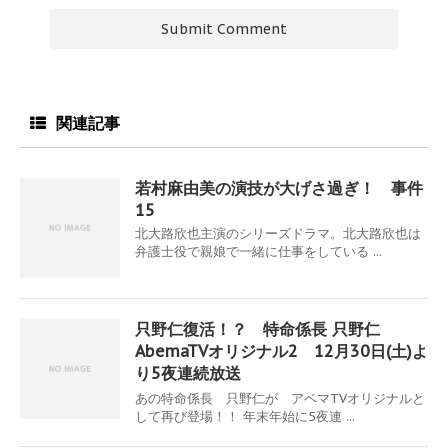
関連記事
若村麻由美の演技が大げさ過ぎ！ 事件
15
北大路欣也主演のシリーズドラマ。北大路欣也は
弁護士役で親娘で一緒に仕事をしている ...
只野仁復活！？ 特命係長 只野仁
AbemaTVオリジナル2 12月30日(土)よ
り5夜連続放送
あの特命係長 只野仁が アベマTVオリジナルと
して再び登場！！ 年末年始に5夜連 ...