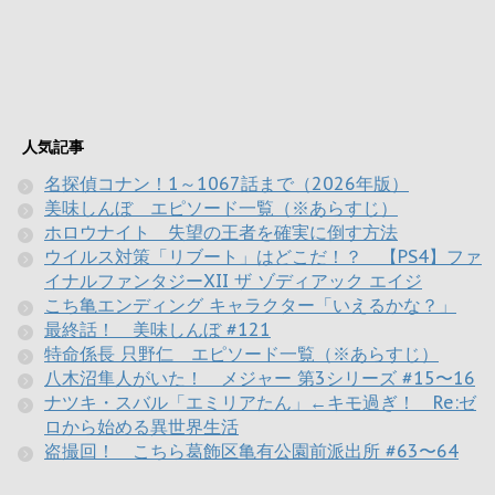
人気記事
名探偵コナン！1～1067話まで（2026年版）
美味しんぼ エピソード一覧（※あらすじ）
ホロウナイト 失望の王者を確実に倒す方法
ウイルス対策「リブート」はどこだ！？ 【PS4】ファ
イナルファンタジーXII ザ ゾディアック エイジ
こち亀エンディング キャラクター「いえるかな？」
最終話！ 美味しんぼ #121
特命係長 只野仁 エピソード一覧（※あらすじ）
八木沼隼人がいた！ メジャー 第3シリーズ #15〜16
ナツキ・スバル「エミリアたん」←キモ過ぎ！ Re:ゼ
ロから始める異世界生活
盗撮回！ こちら葛飾区亀有公園前派出所 #63〜64