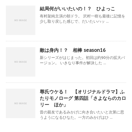
結局何がいいたいの！？ ひよっこ
有村架純主演の朝ドラ。 沢村一樹も最後に記憶を
少し取り戻した感じで、だいたいハッ ...
敵は身内！？ 相棒 season16
新シリーズがはじまった。初回は約90分の拡大バ
ージョン。 いきなり事件が解決した ...
尊氏ウケる！ 【オリジナルドラマ】ふ
たりモノローグ 第四話「さよならのカロ
リー ほか」
昔の親友であるみかげに向き合いたいと次第に思
うようになるひなた。一方のみかげはひ ...