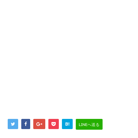
B!
LINEへ送る