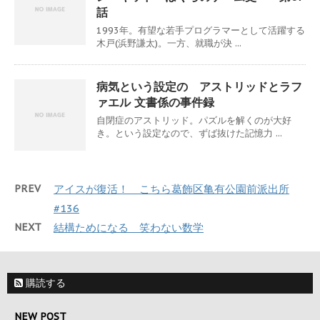
話
1993年。有望な若手プログラマーとして活躍する
木戸(浜野謙太)。一方、就職が決 ...
病気という設定の アストリッドとラフ
ァエル 文書係の事件録
自閉症のアストリッド。パズルを解くのが大好
き。という設定なので、ずば抜けた記憶力 ...
PREV
アイスが復活！ こちら葛飾区亀有公園前派出所
#136
NEXT
結構ためになる 笑わない数学
購読する
NEW POST