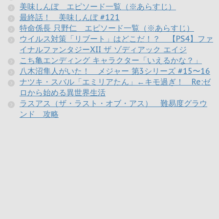
美味しんぼ エピソード一覧（※あらすじ）
最終話！ 美味しんぼ #121
特命係長 只野仁 エピソード一覧（※あらすじ）
ウイルス対策「リブート」はどこだ！？ 【PS4】ファ
イナルファンタジーXII ザ ゾディアック エイジ
こち亀エンディング キャラクター「いえるかな？」
八木沼隼人がいた！ メジャー 第3シリーズ #15〜16
ナツキ・スバル「エミリアたん」←キモ過ぎ！ Re:ゼ
ロから始める異世界生活
ラスアス（ザ・ラスト・オブ・アス） 難易度グラウ
ンド 攻略