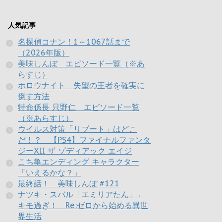
人気記事
名探偵コナン！1～1067話まで
（2026年版）
美味しんぼ エピソード一覧（※あ
らすじ）
ホロウナイト 失望の王者を確実に
倒す方法
特命係長 只野仁 エピソード一覧
（※あらすじ）
ウイルス対策「リブート」はどこ
だ！？ 【PS4】ファイナルファンタ
ジーXII ザ ゾディアック エイジ
こち亀エンディング キャラクター
「いえるかな？」
最終話！ 美味しんぼ #121
ナツキ・スバル「エミリアたん」←
キモ過ぎ！ Re:ゼロから始める異世
界生活