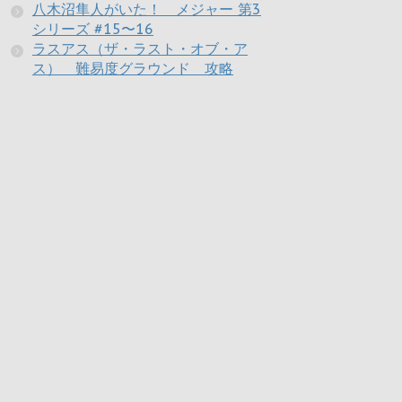
八木沼隼人がいた！ メジャー 第3
シリーズ #15〜16
ラスアス（ザ・ラスト・オブ・ア
ス） 難易度グラウンド 攻略