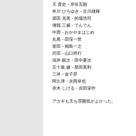
天 貴史 - 岸谷五朗
井川 ひろゆき - 古川雄輝
原田 克美 - 的場浩司
僧我 三威 - でんでん
中西 - おかやまはじめ
丸尾 - 田窪一世
室田 - 相島一之
沢田 - 山口祥行
浅井 銀次 - 田中要次
五十嵐 健 - 星田英利
三井 - 金子昇
阿久津 - 永岡卓也
赤木 しげる - 吉田栄作
アカギも天も雰囲気がよかった。