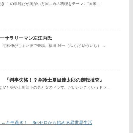
き”この単純だが奥深い万国共通の料理をテーマに”国際 ...
ーサラリーマン左江内氏
宅麻伸がちょい役で登場。福田 雄一（ふくだ ゆういち） ...
 『判事失格！？弁護士夏目連太郎の逆転捜査』
父と娘や上司部下の男と女のドラマ。だいたいこういうドラ ...
←キモ過ぎ！ Re:ゼロから始める異世界生活