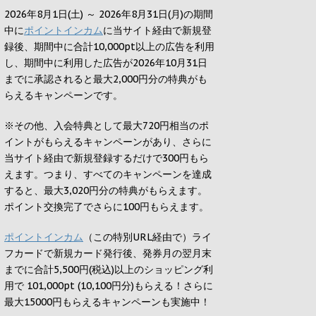
2026年8月1日(土) ～ 2026年8月31日(月)の期間
中に
ポイントインカム
に当サイト経由で新規登
録後、期間中に合計10,000pt以上の広告を利用
し、期間中に利用した広告が2026年10月31日
までに承認されると
最大2,000円
分の特典がも
らえるキャンペーンです。
※その他、入会特典として最大
720円
相当のポ
イントがもらえるキャンペーンがあり、さらに
当サイト経由で新規登録するだけで
300円
もら
えます。つまり、すべてのキャンペーンを達成
すると、最大
3,020円
分の特典がもらえます。
ポイント交換完了でさらに
100円
もらえます。
ポイントインカム
（この特別URL経由で）ライ
フカードで新規カード発行後、発券月の翌月末
までに合計5,500円(税込)以上のショッピング利
用で 101,000pt (10,100円分)もらえる！さらに
最大15000円もらえるキャンペーンも実施中！