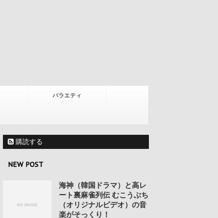
バラエティ
購読する
NEW POST
海神（韓国ドラマ）と高レ
ート裏麻雀列伝 むこうぶち
（オリジナルビデオ）の音
楽がそっくり！