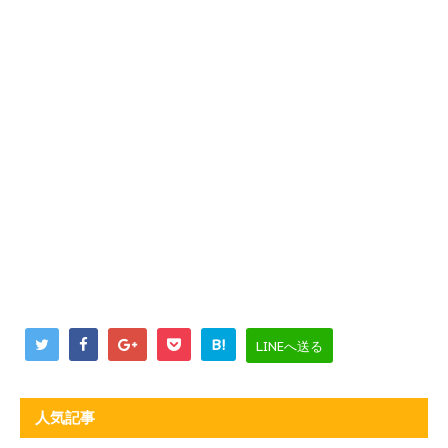
B!
LINEへ送る
人気記事