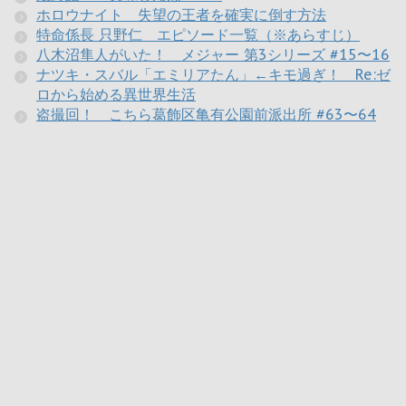
ホロウナイト 失望の王者を確実に倒す方法
特命係長 只野仁 エピソード一覧（※あらすじ）
八木沼隼人がいた！ メジャー 第3シリーズ #15〜16
ナツキ・スバル「エミリアたん」←キモ過ぎ！ Re:ゼ
ロから始める異世界生活
盗撮回！ こちら葛飾区亀有公園前派出所 #63〜64