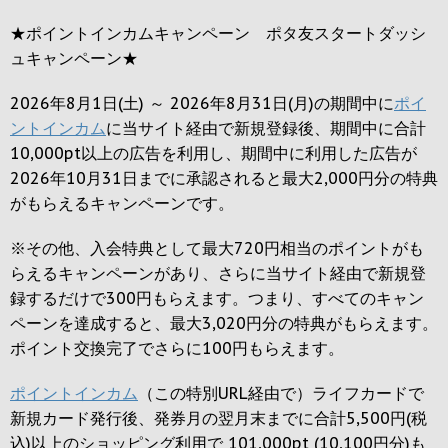
★ポイントインカムキャンペーン ポタ友スタートダッシ
ュキャンペーン★
2026年8月1日(土) ～ 2026年8月31日(月)の期間中に
ポイ
ントインカム
に当サイト経由で新規登録後、期間中に合計
10,000pt以上の広告を利用し、期間中に利用した広告が
2026年10月31日までに承認されると
最大2,000円
分の特典
がもらえるキャンペーンです。
※その他、入会特典として最大
720円
相当のポイントがも
らえるキャンペーンがあり、さらに当サイト経由で新規登
録するだけで
300円
もらえます。つまり、すべてのキャン
ペーンを達成すると、最大
3,020円
分の特典がもらえます。
ポイント交換完了でさらに
100円
もらえます。
ポイントインカム
（この特別URL経由で）ライフカードで
新規カード発行後、発券月の翌月末までに合計5,500円(税
込)以上のショッピング利用で 101,000pt (10,100円分)も