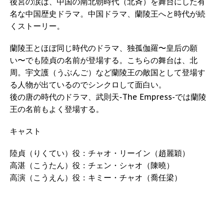
後宮の涙は、中国の南北朝時代（北斉）を舞台にした有
名な中国歴史ドラマ。中国ドラマ、蘭陵王へと時代が続
くストーリー。
蘭陵王とほぼ同じ時代のドラマ、独孤伽羅〜皇后の願
い〜でも陸貞の名前が登場する。こちらの舞台は、北
周。宇文護（うぶんご）など蘭陵王の敵国として登場す
る人物が出ているのでシンクロして面白い。
後の唐の時代のドラマ、武則天-The Empress-では蘭陵
王の名前もよく登場する。
キャスト
陸貞（りくてい）役：チャオ・リーイン（趙麗穎）
高湛（こうたん）役：チェン・シャオ（陳曉）
高演（こうえん）役：キミー・チャオ（喬任梁）