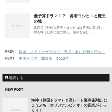
低予算ドラマ！？ 勇者ヨシヒコと魔王
の城
真面目で純粋な若者・ヨシヒコは勇者に選ばれ、
村を救うために旅に出る。薬草を探し、 ...
PREV
韓国 マイ・ヒーリング・ラブ～あした輝く私へ～
NEXT
中国ドラマ 蘭陵王 2013年
購読する
NEW POST
海神（韓国ドラマ）と高レート裏麻雀列伝 む
こうぶち（オリジナルビデオ）の音楽がそっ
くり！