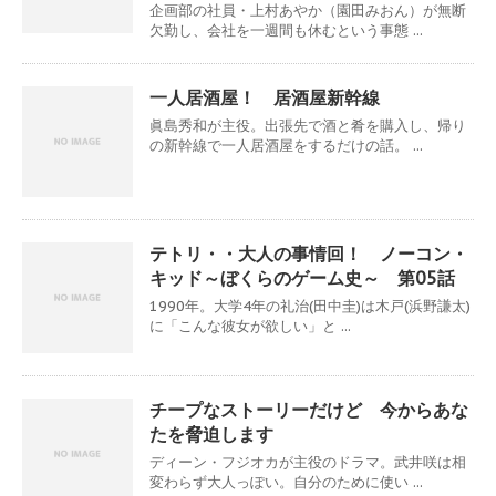
企画部の社員・上村あやか（園田みおん）が無断
欠勤し、会社を一週間も休むという事態 ...
一人居酒屋！ 居酒屋新幹線
眞島秀和が主役。出張先で酒と肴を購入し、帰り
の新幹線で一人居酒屋をするだけの話。 ...
テトリ・・大人の事情回！ ノーコン・
キッド～ぼくらのゲーム史～ 第05話
1990年。大学4年の礼治(田中圭)は木戸(浜野謙太)
に「こんな彼女が欲しい」と ...
チープなストーリーだけど 今からあな
たを脅迫します
ディーン・フジオカが主役のドラマ。武井咲は相
変わらず大人っぽい。自分のために使い ...