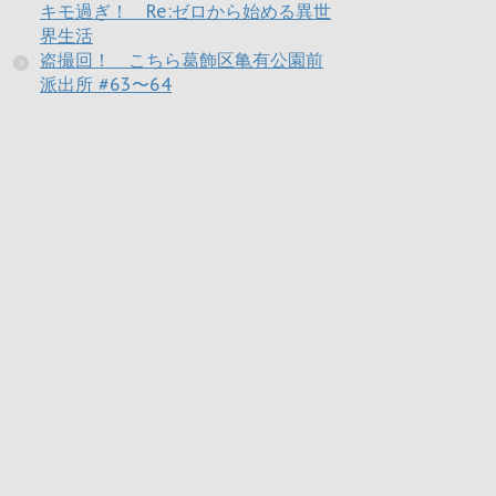
キモ過ぎ！ Re:ゼロから始める異世
界生活
盗撮回！ こちら葛飾区亀有公園前
派出所 #63〜64