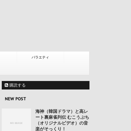
バラエティ
購読する
NEW POST
海神（韓国ドラマ）と高レ
ート裏麻雀列伝 むこうぶち
（オリジナルビデオ）の音
楽がそっくり！