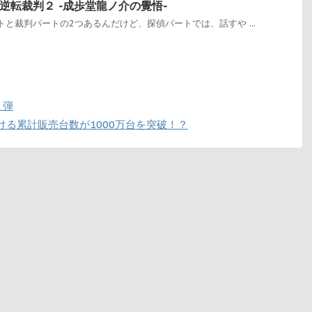
逆転裁判２ -成歩堂龍ノ介の覺悟-
と裁判パートの2つあるんだけど、探偵パートでは、話すや ...
２弾
界における累計販売台数が1000万台を突破！？