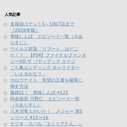
人気記事
名探偵コナン！1～1067話まで
（2026年版）
美味しんぼ エピソード一覧（※あ
らすじ）
ウイルス対策「リブート」はどこ
だ！？ 【PS4】ファイナルファンタ
ジーXII ザ ゾディアック エイジ
こち亀エンディング キャラクター
「いえるかな？」
ホロウナイト 失望の王者を確実に
倒す方法
最終話！ 美味しんぼ #121
特命係長 只野仁 エピソード一覧
（※あらすじ）
八木沼隼人がいた！ メジャー 第3
シリーズ #15〜16
ナツキ・スバル「エミリアたん」←