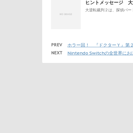
ヒントメッセージ 大
大逆転裁判２は、探偵パート
PREV
ホラー回！ 『ドクターＹ』第
NEXT
Nintendo Switchの全世