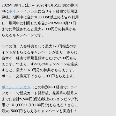
2026年8月1日(土) ～ 2026年8月31日(月)の期間
中に
ポイントインカム
に当サイト経由で新規登
録後、期間中に合計10,000pt以上の広告を利用
し、期間中に利用した広告が2026年10月31日
までに承認されると
最大2,000円
分の特典がも
らえるキャンペーンです。
※その他、入会特典として最大
720円
相当のポ
イントがもらえるキャンペーンがあり、さらに
当サイト経由で新規登録するだけで
300円
もら
えます。つまり、すべてのキャンペーンを達成
すると、最大
3,020円
分の特典がもらえます。
ポイント交換完了でさらに
100円
もらえます。
ポイントインカム
（この特別URL経由で）ライ
フカードで新規カード発行後、発券月の翌月末
までに合計5,500円(税込)以上のショッピング利
用で 101,000pt (10,100円分)もらえる！さらに
最大15000円もらえるキャンペーンも実施中！