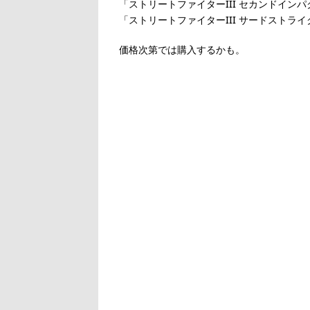
「ストリートファイターIII セカンドインパク
「ストリートファイターIII サードストライク
価格次第では購入するかも。