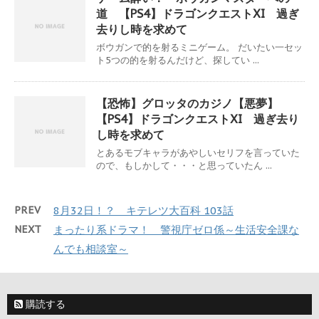
道 【PS4】ドラゴンクエストXI 過ぎ
去りし時を求めて
ボウガンで的を射るミニゲーム。 だいたい一セッ
ト5つの的を射るんだけど、探してい ...
【恐怖】グロッタのカジノ【悪夢】
【PS4】ドラゴンクエストXI 過ぎ去り
し時を求めて
とあるモブキャラがあやしいセリフを言っていた
ので、もしかして・・・と思っていたん ...
PREV
8月32日！？ キテレツ大百科 103話
NEXT
まったり系ドラマ！ 警視庁ゼロ係～生活安全課な
んでも相談室～
購読する