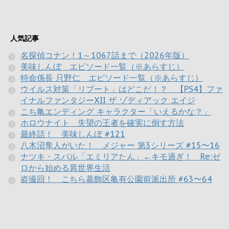
人気記事
名探偵コナン！1～1067話まで（2026年版）
美味しんぼ エピソード一覧（※あらすじ）
特命係長 只野仁 エピソード一覧（※あらすじ）
ウイルス対策「リブート」はどこだ！？ 【PS4】ファ
イナルファンタジーXII ザ ゾディアック エイジ
こち亀エンディング キャラクター「いえるかな？」
ホロウナイト 失望の王者を確実に倒す方法
最終話！ 美味しんぼ #121
八木沼隼人がいた！ メジャー 第3シリーズ #15〜16
ナツキ・スバル「エミリアたん」←キモ過ぎ！ Re:ゼ
ロから始める異世界生活
盗撮回！ こちら葛飾区亀有公園前派出所 #63〜64