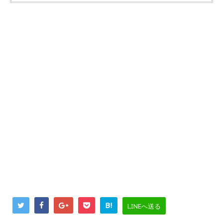
B!
LINEへ送る