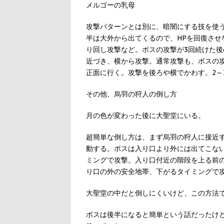
メルゴーの乳母
攻撃パターンとは別に、暗闇にする技を使
半は大外から出てくるので、HPを回復さ
り回し攻撃など。ボスの攻撃が3回続けた
近づき、横から攻撃。通常攻撃も、ボスの攻
正面に行く。攻撃を後ろや横でかわす。2～
その他、烏羽の狩人の倒し方
月の色が変わった後に大聖堂にいる。
超簡単な倒し方は、まず烏羽の狩人に接近
動する。ボスは入り口より外には出てこな
ミングで攻撃。入り口付近の階段を上る前
り口の外の安全地帯、下がるタイミングで
大聖堂の中だと倒しにくいけど、この方法
ボスは後半になると簡単という話だったけ