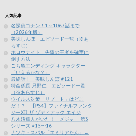
人気記事
名探偵コナン！1～1067話まで
（2026年版）
美味しんぼ エピソード一覧（※あ
らすじ）
ホロウナイト 失望の王者を確実に
倒す方法
こち亀エンディング キャラクター
「いえるかな？」
最終話！ 美味しんぼ #121
特命係長 只野仁 エピソード一覧
（※あらすじ）
ウイルス対策「リブート」はどこ
だ！？ 【PS4】ファイナルファンタ
ジーXII ザ ゾディアック エイジ
八木沼隼人がいた！ メジャー 第3
シリーズ #15〜16
ナツキ・スバル「エミリアたん」←