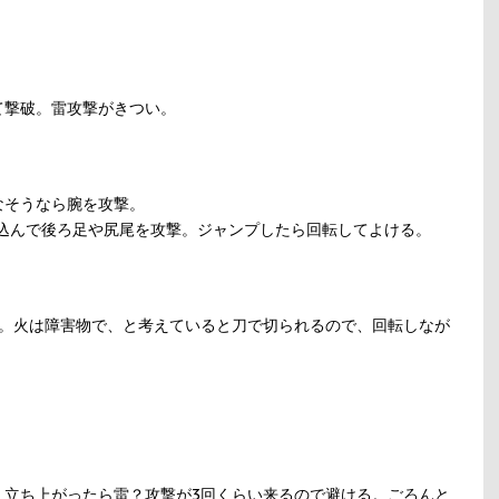
て撃破。雷攻撃がきつい。
なそうなら腕を攻撃。
り込んで後ろ足や尻尾を攻撃。ジャンプしたら回転してよける。
撃。火は障害物で、と考えていると刀で切られるので、回転しなが
。立ち上がったら雷？攻撃が3回くらい来るので避ける。ごろんと