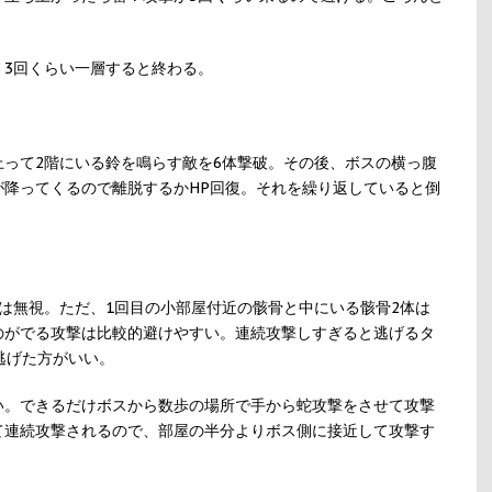
。3回くらい一層すると終わる。
って2階にいる鈴を鳴らす敵を6体撃破。その後、ボスの横っ腹
が降ってくるので離脱するかHP回復。それを繰り返していると倒
は無視。ただ、1回目の小部屋付近の骸骨と中にいる骸骨2体は
のがでる攻撃は比較的避けやすい。連続攻撃しすぎると逃げるタ
逃げた方がいい。
い。できるだけボスから数歩の場所で手から蛇攻撃をさせて攻撃
て連続攻撃されるので、部屋の半分よりボス側に接近して攻撃す