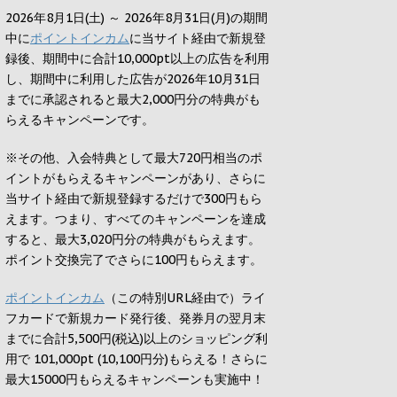
2026年8月1日(土) ～ 2026年8月31日(月)の期間
中に
ポイントインカム
に当サイト経由で新規登
録後、期間中に合計10,000pt以上の広告を利用
し、期間中に利用した広告が2026年10月31日
までに承認されると
最大2,000円
分の特典がも
らえるキャンペーンです。
※その他、入会特典として最大
720円
相当のポ
イントがもらえるキャンペーンがあり、さらに
当サイト経由で新規登録するだけで
300円
もら
えます。つまり、すべてのキャンペーンを達成
すると、最大
3,020円
分の特典がもらえます。
ポイント交換完了でさらに
100円
もらえます。
ポイントインカム
（この特別URL経由で）ライ
フカードで新規カード発行後、発券月の翌月末
までに合計5,500円(税込)以上のショッピング利
用で 101,000pt (10,100円分)もらえる！さらに
最大15000円もらえるキャンペーンも実施中！