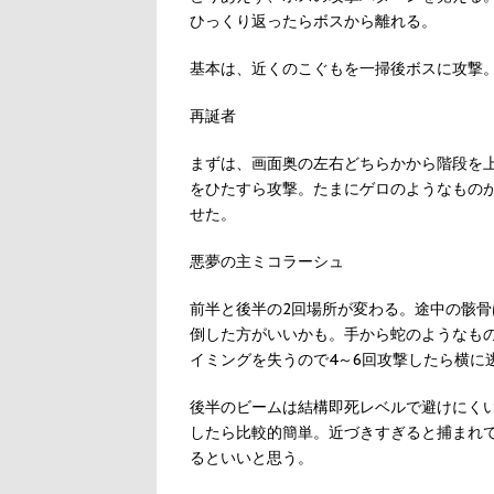
ひっくり返ったらボスから離れる。
基本は、近くのこぐもを一掃後ボスに攻撃
再誕者
まずは、画面奥の左右どちらかから階段を上
をひたすら攻撃。たまにゲロのようなもの
せた。
悪夢の主ミコラーシュ
前半と後半の2回場所が変わる。途中の骸骨
倒した方がいいかも。手から蛇のようなも
イミングを失うので4～6回攻撃したら横に
後半のビームは結構即死レベルで避けにく
したら比較的簡単。近づきすぎると捕まれ
るといいと思う。