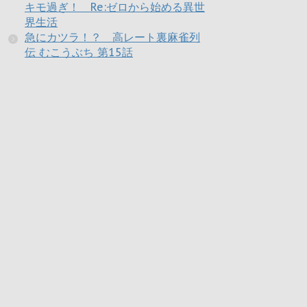
キモ過ぎ！ Re:ゼロから始める異世
界生活
急にカツラ！？ 高レート裏麻雀列
伝 むこうぶち 第15話