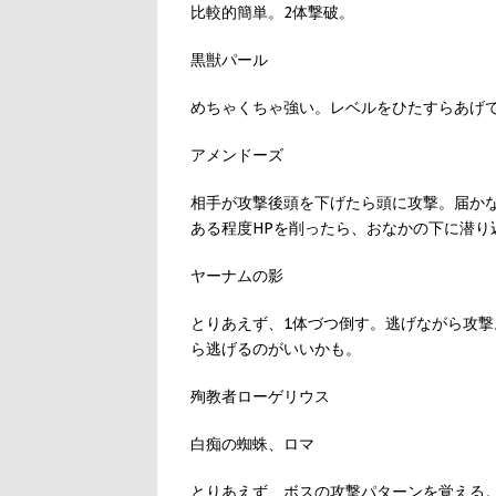
比較的簡単。2体撃破。
黒獣パール
めちゃくちゃ強い。レベルをひたすらあげ
アメンドーズ
相手が攻撃後頭を下げたら頭に攻撃。届か
ある程度HPを削ったら、おなかの下に潜
ヤーナムの影
とりあえず、1体づつ倒す。逃げながら攻
ら逃げるのがいいかも。
殉教者ローゲリウス
白痴の蜘蛛、ロマ
とりあえず、ボスの攻撃パターンを覚える