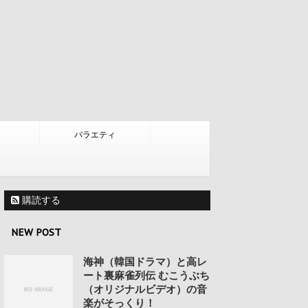
バラエティ
購読する
NEW POST
海神（韓国ドラマ）と高レ
ート裏麻雀列伝 むこうぶち
（オリジナルビデオ）の音
楽がそっくり！