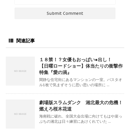
関連記事
１８禁！？女優もおっぱい●出し！
【日曜ロードショー】体当たりの衝撃作
特集『愛の渦』
閑静な住宅街にあるマンションの一室。バスタオ
ル1枚で気まずそうに思い思いの場所に ...
劇場版スラムダンク 湘北最大の危機！
燃えろ桜木花道
海南戦に破れ、全国大会出場に向けてもはや崖っ
ぷちの湘北は日々練習にあけくれていた ...