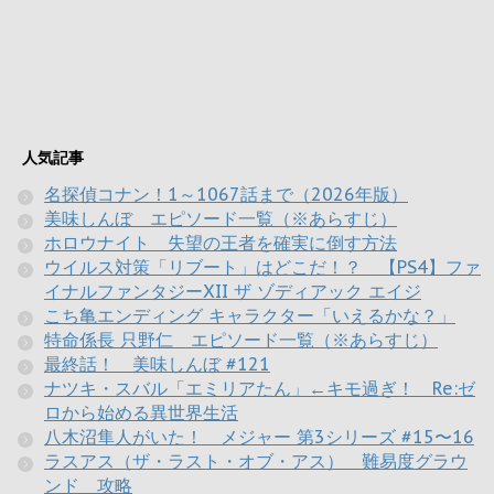
人気記事
名探偵コナン！1～1067話まで（2026年版）
美味しんぼ エピソード一覧（※あらすじ）
ホロウナイト 失望の王者を確実に倒す方法
ウイルス対策「リブート」はどこだ！？ 【PS4】ファ
イナルファンタジーXII ザ ゾディアック エイジ
こち亀エンディング キャラクター「いえるかな？」
特命係長 只野仁 エピソード一覧（※あらすじ）
最終話！ 美味しんぼ #121
ナツキ・スバル「エミリアたん」←キモ過ぎ！ Re:ゼ
ロから始める異世界生活
八木沼隼人がいた！ メジャー 第3シリーズ #15〜16
ラスアス（ザ・ラスト・オブ・アス） 難易度グラウ
ンド 攻略