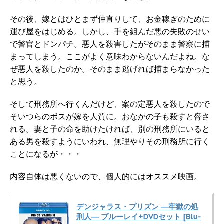
その後、嫁とはひとまず仲直りして、お金稼ぎのために
運び屋をはじめる。しかし、手を組んだ悪の失敗のせい
で警官とドンパチ。悪人を殺害したがそのまま警察に捕
まってしまう。ここがよく意味わからないんだよね。な
ぜ悪人を殺したのか。そのまま逃げれば捕まらなかった
と思う。
そして刑務所へ行くんだけど、案の定悪人を殺したので
そいつらのボスが嫁を人質に。おなかの子も殺すと脅さ
れる。妻と子の命を助けたければ、別の刑務所にいると
ある男を殺すようにいわれ、無理やりその刑務所に行く
ことになるが・・・
内容自体は悪くないので、個人的にはオススメ映画。
デンジャラス・プリズン ―牢獄の処
刑人― ブルーレイ+DVDセット [Blu-