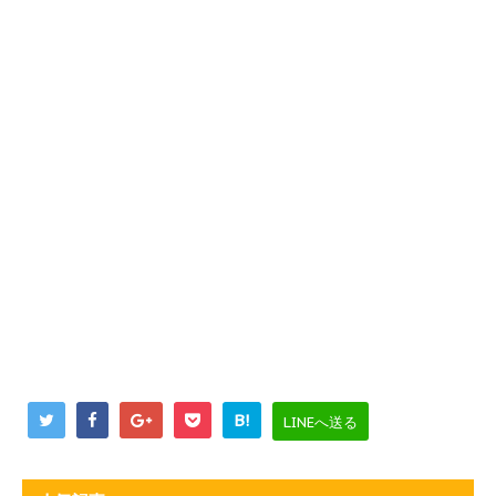
B!
LINEへ送る