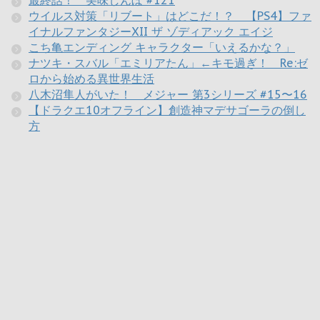
ウイルス対策「リブート」はどこだ！？ 【PS4】ファ
イナルファンタジーXII ザ ゾディアック エイジ
こち亀エンディング キャラクター「いえるかな？」
ナツキ・スバル「エミリアたん」←キモ過ぎ！ Re:ゼ
ロから始める異世界生活
八木沼隼人がいた！ メジャー 第3シリーズ #15〜16
【ドラクエ10オフライン】創造神マデサゴーラの倒し
方