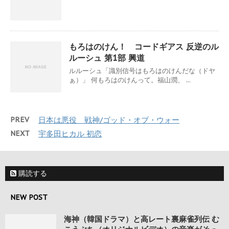
もろはのけん！ コードギアス 反逆のル
ルーシュ 第1部 興道
ルルーシュ「識別信号はもろはのけんだな（ドヤ
ぁ）」 何もろはのけんって。福山潤、 ...
PREV
日本は悪役 戦神/ゴッド・オブ・ウォー
NEXT
宇多田ヒカル 初恋
購読する
NEW POST
海神（韓国ドラマ）と高レート裏麻雀列伝 む