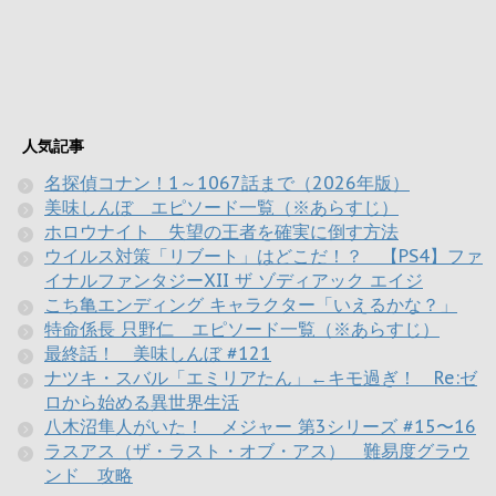
人気記事
名探偵コナン！1～1067話まで（2026年版）
美味しんぼ エピソード一覧（※あらすじ）
ホロウナイト 失望の王者を確実に倒す方法
ウイルス対策「リブート」はどこだ！？ 【PS4】ファ
イナルファンタジーXII ザ ゾディアック エイジ
こち亀エンディング キャラクター「いえるかな？」
特命係長 只野仁 エピソード一覧（※あらすじ）
最終話！ 美味しんぼ #121
ナツキ・スバル「エミリアたん」←キモ過ぎ！ Re:ゼ
ロから始める異世界生活
八木沼隼人がいた！ メジャー 第3シリーズ #15〜16
ラスアス（ザ・ラスト・オブ・アス） 難易度グラウ
ンド 攻略