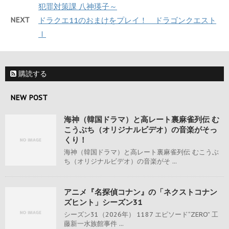
犯罪対策課 八神瑛子～
NEXT
ドラクエ11のおまけをプレイ！ ドラゴンクエスト
Ⅰ
購読する
NEW POST
海神（韓国ドラマ）と高レート裏麻雀列伝 む
こうぶち（オリジナルビデオ）の音楽がそっ
くり！
海神（韓国ドラマ）と高レート裏麻雀列伝 むこうぶ
ち（オリジナルビデオ）の音楽がそ ...
アニメ『名探偵コナン』の「ネクストコナン
ズヒント」シーズン31
シーズン31（2026年） 1187 エピソード“ZERO” 工
藤新一水族館事件 ...