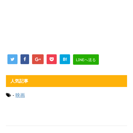
B!
LINEへ送る
人気記事
-
映画