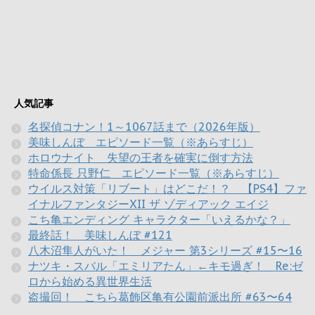
人気記事
名探偵コナン！1～1067話まで（2026年版）
美味しんぼ エピソード一覧（※あらすじ）
ホロウナイト 失望の王者を確実に倒す方法
特命係長 只野仁 エピソード一覧（※あらすじ）
ウイルス対策「リブート」はどこだ！？ 【PS4】ファ
イナルファンタジーXII ザ ゾディアック エイジ
こち亀エンディング キャラクター「いえるかな？」
最終話！ 美味しんぼ #121
八木沼隼人がいた！ メジャー 第3シリーズ #15〜16
ナツキ・スバル「エミリアたん」←キモ過ぎ！ Re:ゼ
ロから始める異世界生活
盗撮回！ こちら葛飾区亀有公園前派出所 #63〜64