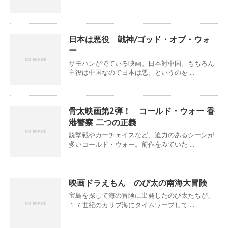
日本は悪役 戦神/ゴッド・オブ・ウォ
ー
サモハンがでている映画。日本対中国。もちろん
主役は中国なので日本は悪。というのを ...
骨太映画第2弾！ コールド・ウォー 香
港警察 二つの正義
銃撃戦やカーチェイスなど、迫力のあるシーンが
多いコールド・ウォー。前作をみていた ...
映画ドラえもん のび太の南海大冒険
宝島を探して海の冒険に出発したのび太たちが、
１７世紀のカリブ海にタイムワープして ...