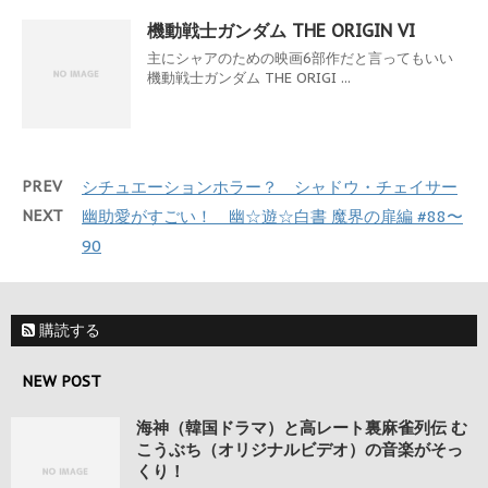
機動戦士ガンダム THE ORIGIN VI
主にシャアのための映画6部作だと言ってもいい
機動戦士ガンダム THE ORIGI ...
PREV
シチュエーションホラー？ シャドウ・チェイサー
NEXT
幽助愛がすごい！ 幽☆遊☆白書 魔界の扉編 #88〜
90
購読する
NEW POST
海神（韓国ドラマ）と高レート裏麻雀列伝 む
こうぶち（オリジナルビデオ）の音楽がそっ
くり！