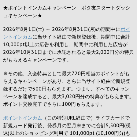
★ポイントインカムキャンペーン ポタ友スタートダッシ
ュキャンペーン★
2026年8月1日(土) ～ 2026年8月31日(月)の期間中に
ポイ
ントインカム
に当サイト経由で新規登録後、期間中に合計
10,000pt以上の広告を利用し、期間中に利用した広告が
2026年10月31日までに承認されると
最大2,000円
分の特典
がもらえるキャンペーンです。
※その他、入会特典として最大
720円
相当のポイントがも
らえるキャンペーンがあり、さらに当サイト経由で新規登
録するだけで
300円
もらえます。つまり、すべてのキャン
ペーンを達成すると、最大
3,020円
分の特典がもらえます。
ポイント交換完了でさらに
100円
もらえます。
ポイントインカム
（この特別URL経由で）ライフカードで
新規カード発行後、発券月の翌月末までに合計5,500円(税
込)以上のショッピング利用で 101,000pt (10,100円分)も