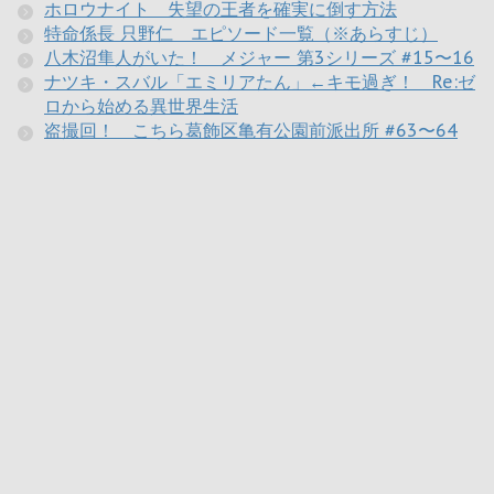
ホロウナイト 失望の王者を確実に倒す方法
特命係長 只野仁 エピソード一覧（※あらすじ）
八木沼隼人がいた！ メジャー 第3シリーズ #15〜16
ナツキ・スバル「エミリアたん」←キモ過ぎ！ Re:ゼ
ロから始める異世界生活
盗撮回！ こちら葛飾区亀有公園前派出所 #63〜64