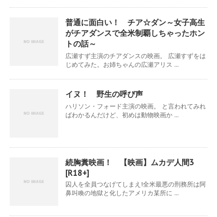
普通に面白い！ チア☆ダン～女子高生
がチアダンスで全米制覇しちゃったホン
トの話～
広瀬すず主演のチアダンスの映画。 広瀬すずをは
じめてみた。お姉ちゃんの広瀬アリス ...
イヌ！ 野生の呼び声
ハリソン・フォード主演の映画。 と言われてみれ
ばわかるんだけど、初めは動物映画か ...
続胸糞映画！ 【映画】ムカデ人間3
[R18+]
囚人を全員つなげてしまえ!全米最悪の刑務所は阿
鼻叫喚の地獄と化したアメリカ某所に ...