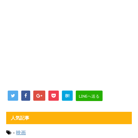
B!
LINEへ送る
人気記事
-
映画