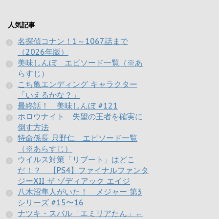
人気記事
名探偵コナン！1～1067話まで
（2026年版）
美味しんぼ エピソード一覧（※あ
らすじ）
こち亀エンディング キャラクター
「いえるかな？」
最終話！ 美味しんぼ #121
ホロウナイト 失望の王者を確実に
倒す方法
特命係長 只野仁 エピソード一覧
（※あらすじ）
ウイルス対策「リブート」はどこ
だ！？ 【PS4】ファイナルファンタ
ジーXII ザ ゾディアック エイジ
八木沼隼人がいた！ メジャー 第3
シリーズ #15〜16
ナツキ・スバル「エミリアたん」←