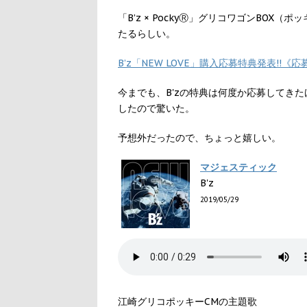
「B’z × PockyⓇ」グリコワゴンBOX（ポ
たるらしい。
B’z「NEW LOVE」購入応募特典発表!!
今までも、B'zの特典は何度か応募してき
したので驚いた。
予想外だったので、ちょっと嬉しい。
マジェスティック
B'z
2019/05/29
江崎グリコポッキーCMの主題歌