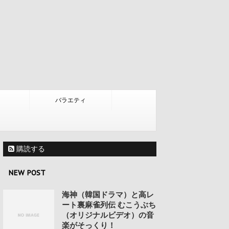
バラエティ
購読する
NEW POST
海神（韓国ドラマ）と高レ
ート裏麻雀列伝 むこうぶち
（オリジナルビデオ）の音
楽がそっくり！