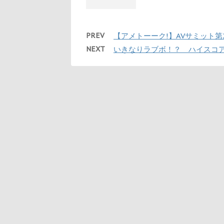
PREV
【アメトーーク!】AVサミット第2
NEXT
いきなりラブボ！？ ハイスコアガ