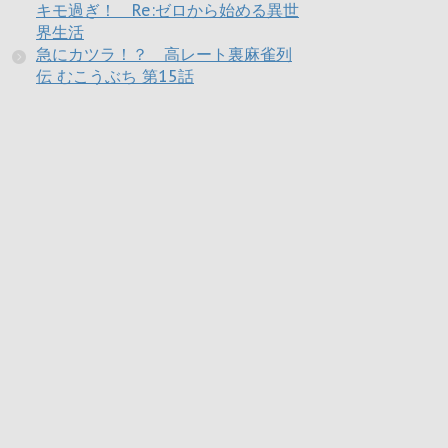
キモ過ぎ！ Re:ゼロから始める異世
界生活
急にカツラ！？ 高レート裏麻雀列
伝 むこうぶち 第15話