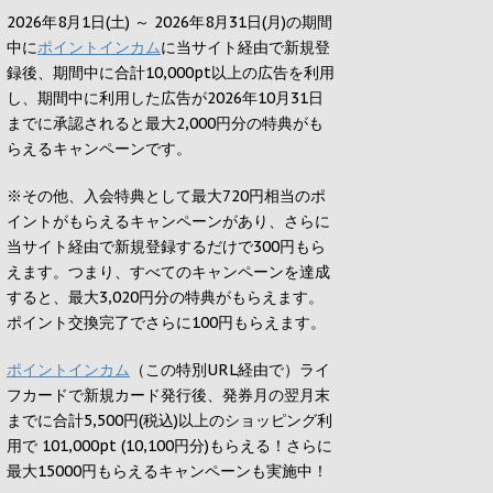
2026年8月1日(土) ～ 2026年8月31日(月)の期間
中に
ポイントインカム
に当サイト経由で新規登
録後、期間中に合計10,000pt以上の広告を利用
し、期間中に利用した広告が2026年10月31日
までに承認されると
最大2,000円
分の特典がも
らえるキャンペーンです。
※その他、入会特典として最大
720円
相当のポ
イントがもらえるキャンペーンがあり、さらに
当サイト経由で新規登録するだけで
300円
もら
えます。つまり、すべてのキャンペーンを達成
すると、最大
3,020円
分の特典がもらえます。
ポイント交換完了でさらに
100円
もらえます。
ポイントインカム
（この特別URL経由で）ライ
フカードで新規カード発行後、発券月の翌月末
までに合計5,500円(税込)以上のショッピング利
用で 101,000pt (10,100円分)もらえる！さらに
最大15000円もらえるキャンペーンも実施中！