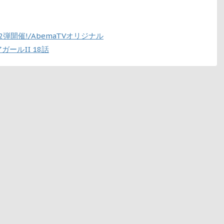
弾開催!/AbemaTVオリジナル
ールII 18話