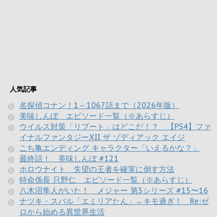
人気記事
名探偵コナン！1～1067話まで（2026年版）
美味しんぼ エピソード一覧（※あらすじ）
ウイルス対策「リブート」はどこだ！？ 【PS4】ファ
イナルファンタジーXII ザ ゾディアック エイジ
こち亀エンディング キャラクター「いえるかな？」
最終話！ 美味しんぼ #121
ホロウナイト 失望の王者を確実に倒す方法
特命係長 只野仁 エピソード一覧（※あらすじ）
八木沼隼人がいた！ メジャー 第3シリーズ #15〜16
ナツキ・スバル「エミリアたん」←キモ過ぎ！ Re:ゼ
ロから始める異世界生活