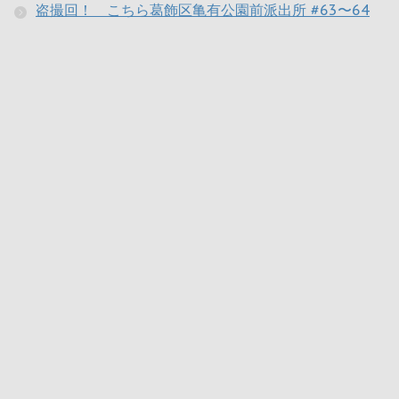
盗撮回！ こちら葛飾区亀有公園前派出所 #63〜64