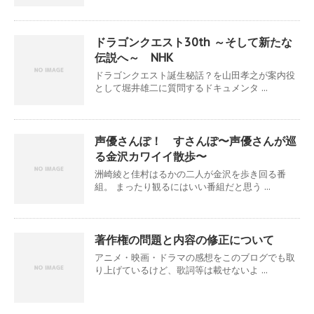
ドラゴンクエスト30th ～そして新たな
伝説へ～ NHK
ドラゴンクエスト誕生秘話？を山田孝之が案内役
として堀井雄二に質問するドキュメンタ ...
声優さんぽ！ すさんぽ〜声優さんが巡
る金沢カワイイ散歩〜
洲崎綾と佳村はるかの二人が金沢を歩き回る番
組。 まったり観るにはいい番組だと思う ...
著作権の問題と内容の修正について
アニメ・映画・ドラマの感想をこのブログでも取
り上げているけど、歌詞等は載せないよ ...