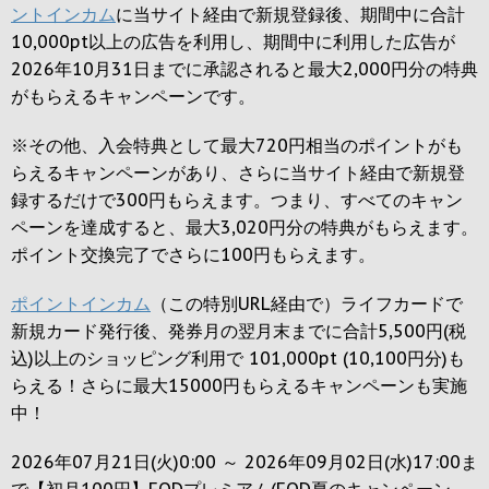
ントインカム
に当サイト経由で新規登録後、期間中に合計
10,000pt以上の広告を利用し、期間中に利用した広告が
2026年10月31日までに承認されると
最大2,000円
分の特典
がもらえるキャンペーンです。
※その他、入会特典として最大
720円
相当のポイントがも
らえるキャンペーンがあり、さらに当サイト経由で新規登
録するだけで
300円
もらえます。つまり、すべてのキャン
ペーンを達成すると、最大
3,020円
分の特典がもらえます。
ポイント交換完了でさらに
100円
もらえます。
ポイントインカム
（この特別URL経由で）ライフカードで
新規カード発行後、発券月の翌月末までに合計5,500円(税
込)以上のショッピング利用で 101,000pt (10,100円分)も
らえる！さらに最大15000円もらえるキャンペーンも実施
中！
2026年07月21日(火)0:00 ～ 2026年09月02日(水)17:00ま
で【初月100円】FODプレミアム(FOD夏のキャンペーン