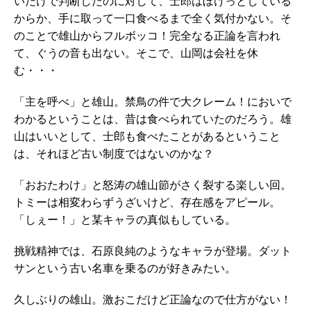
いだけで判断したのに対して、士郎はぼけっとしている
からか、手に取って一口食べるまで全く気付かない。そ
のことで雄山からフルボッコ！完全なる正論を言われ
て、ぐうの音も出ない。そこで、山岡は会社を休
む・・・
「主を呼べ」と雄山。禁鳥の件で大クレーム！においで
わかるということは、昔は食べられていたのだろう。雄
山はいいとして、士郎も食べたことがあるということ
は、それほど古い制度ではないのかな？
「おおたわけ」と怒涛の雄山節がさく裂する楽しい回。
トミーは相変わらずうざいけど、存在感をアピール。
「しぇー！」と某キャラの真似もしている。
挑戦精神では、石原良純のようなキャラが登場。ダット
サンという古い名車を乗るのが好きみたい。
久しぶりの雄山。激おこだけど正論なので仕方がない！