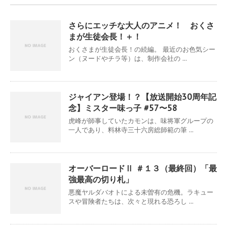
さらにエッチな大人のアニメ！ おくさ
まが生徒会長！＋！
おくさまが生徒会長！の続編。 最近のお色気シー
ン（ヌードやチラ等）は、制作会社の ...
ジャイアン登場！？【放送開始30周年記
念】ミスター味っ子 #57〜58
虎峰が師事していたカモンは、味将軍グループの
一人であり、料林寺三十六房総師範の筆 ...
オーバーロードⅡ ＃１３（最終回）「最
強最高の切り札」
悪魔ヤルダバオトによる未曽有の危機。ラキュー
スや冒険者たちは、次々と現れる恐ろし ...