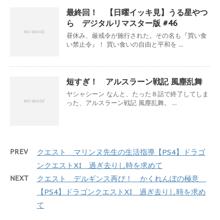
最終回！ 【日曜イッキ見】うる星やつ
ら デジタルリマスター版 #46
昼休み、厳戒令が施行された。その名も『買い食
い禁止令』！ 買い食いの自由と平和を ...
短すぎ！ アルスラーン戦記 風塵乱舞
ヤシャシーン なんと、たった８話で終了してしま
った、アルスラーン戦記 風塵乱舞。 ...
PREV
クエスト マリンヌ先生の生活指導【PS4】ドラゴ
ンクエストXI 過ぎ去りし時を求めて
NEXT
クエスト デルギンス再び！ かくれんぼの極意
【PS4】ドラゴンクエストXI 過ぎ去りし時を求め
て