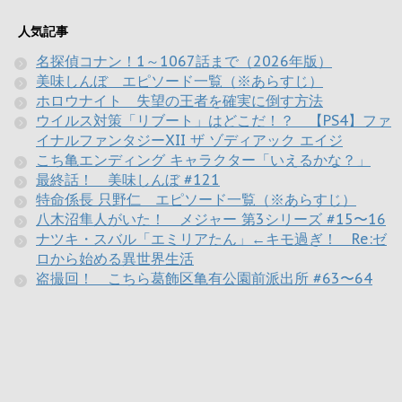
人気記事
名探偵コナン！1～1067話まで（2026年版）
美味しんぼ エピソード一覧（※あらすじ）
ホロウナイト 失望の王者を確実に倒す方法
ウイルス対策「リブート」はどこだ！？ 【PS4】ファ
イナルファンタジーXII ザ ゾディアック エイジ
こち亀エンディング キャラクター「いえるかな？」
最終話！ 美味しんぼ #121
特命係長 只野仁 エピソード一覧（※あらすじ）
八木沼隼人がいた！ メジャー 第3シリーズ #15〜16
ナツキ・スバル「エミリアたん」←キモ過ぎ！ Re:ゼ
ロから始める異世界生活
盗撮回！ こちら葛飾区亀有公園前派出所 #63〜64