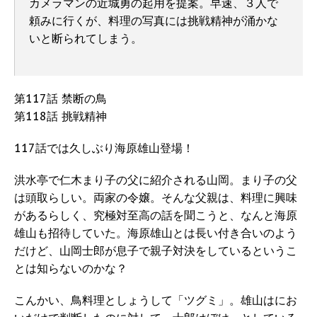
カメラマンの近城勇の起用を提案。早速、３人で
頼みに行くが、料理の写真には挑戦精神が涌かな
いと断られてしまう。
第117話 禁断の鳥
第118話 挑戦精神
117話では久しぶり海原雄山登場！
洪水亭で仁木まり子の父に紹介される山岡。まり子の父
は頭取らしい。両家の令嬢。そんな父親は、料理に興味
があるらしく、究極対至高の話を聞こうと、なんと海原
雄山も招待していた。海原雄山とは長い付き合いのよう
だけど、山岡士郎が息子で親子対決をしているというこ
とは知らないのかな？
こんかい、鳥料理としょうして「ツグミ」。雄山はにお