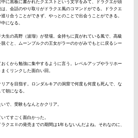
業中に黒板に書かれたクエストという文字をみて、ドラクエが頭
後は、会話のやり取りがドラクエ風のコマンドがでる。ドラクエ
か巡り合うことができず、やっとのことで出会うことができる。
夢中になる。
子大生の高野（波瑠）が登場。金持ちに貢がれている風で、高級
を脱ぐと、ムーンブルクの王女がラーのかがみでもとに戻るシー
ておくから勉強に集中するように言う。レベルアップやラリホー
うまくリンクした面白い回。
クリアを目指す。ロンダルキアの洞窟で何度も何度も死んで、な
して朝になる。
たいで、受験もなんとかクリア。
ていてすごく面白かった。
ドラクエⅡの発売までの期間は1年もないんだよね。それなのに、