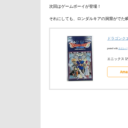
次回はゲームボーイが登場！
それにしても、ロンダルキアの洞窟がでた
ドラゴンクエ
カエレバ
posted with
エニックス 199
Ama