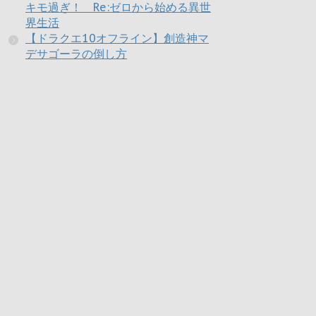
キモ過ぎ！ Re:ゼロから始める異世
界生活
【ドラクエ10オフライン】創造神マ
デサゴーラの倒し方