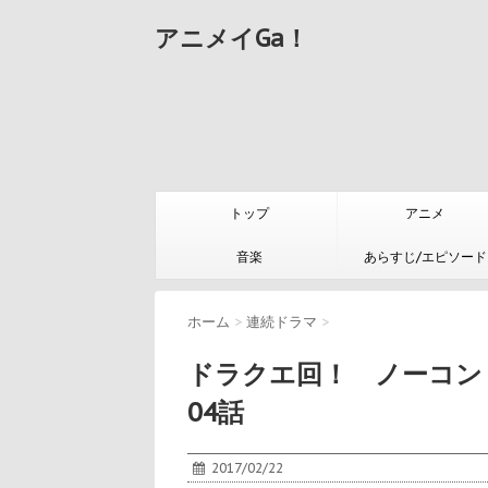
アニメイGa！
トップ
アニメ
音楽
あらすじ/エピソード
ホーム
>
連続ドラマ
>
ドラクエ回！ ノーコン
04話
2017/02/22