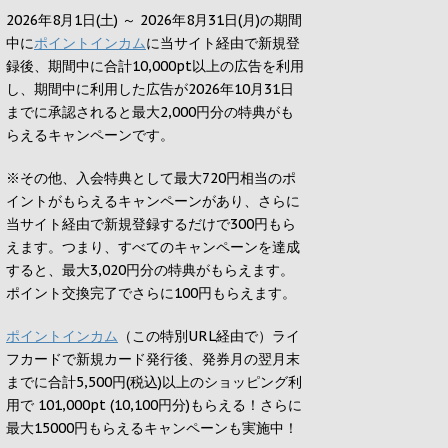
2026年8月1日(土) ～ 2026年8月31日(月)の期間
中に
ポイントインカム
に当サイト経由で新規登
録後、期間中に合計10,000pt以上の広告を利用
し、期間中に利用した広告が2026年10月31日
までに承認されると
最大2,000円
分の特典がも
らえるキャンペーンです。
※その他、入会特典として最大
720円
相当のポ
イントがもらえるキャンペーンがあり、さらに
当サイト経由で新規登録するだけで
300円
もら
えます。つまり、すべてのキャンペーンを達成
すると、最大
3,020円
分の特典がもらえます。
ポイント交換完了でさらに
100円
もらえます。
ポイントインカム
（この特別URL経由で）ライ
フカードで新規カード発行後、発券月の翌月末
までに合計5,500円(税込)以上のショッピング利
用で 101,000pt (10,100円分)もらえる！さらに
最大15000円もらえるキャンペーンも実施中！