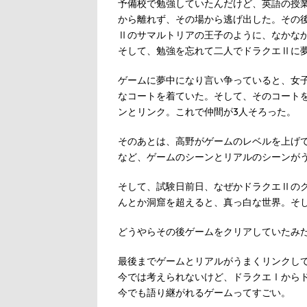
予備校で勉強していたんだけど、英語の授
から離れず、その場から逃げ出した。その
Ⅱのサマルトリアの王子のように、なかな
そして、勉強を忘れて二人でドラクエⅡに
ゲームに夢中になり言い争っていると、女
なコートを着ていた。そして、そのコート
ンとリンク。これで仲間が3人そろった。
そのあとは、高野がゲームのレベルを上げ
など、ゲームのシーンとリアルのシーンが
そして、試験日前日、なぜかドラクエⅡの
んとか洞窟を超えると、真っ白な世界。そ
どうやらその後ゲームをクリアしていたみ
最後までゲームとリアルがうまくリンクし
今では考えられないけど、ドラクエⅠから
今でも語り継がれるゲームってすごい。