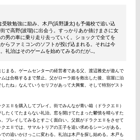
圭)は受験勉強に励み、木戸(浜野謙太)も予備校で追い込
街で高野(波瑠)に出会う。すっかりあか抜けまさに女
風の男の車に乗り走り去っていく。ショックで全てを
外からファミコンのソフトが投げ込まれる。それは今
礼治はそのゲームを始めてみるのだが...。
はじまる。ゲームセンターの経営者である父、渡辺雅史が遊んで
ームは合格するまで禁止。父がローラ姫を救出した後、宿屋に泊
でしたね」なんていうセリフがあって大興奮。そして特別ゲスト
ラクエⅡを購入してプレイ。街でみんなが青い箱（ドラクエⅡ）
がしたくてたまらない礼治。窓を開けてたまった鬱憤を晴らすた
る。プレイしてみるとすごく面白い。父親がドラクエⅡをさせて
ラクエⅡでは、サマルトリアの王子を追い求めるシーンがある。
ルでの追いかけっこに変わる。礼治は木戸を探し始める。木戸も