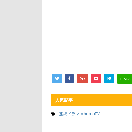
B!
LINE
人気記事
-
連続ドラマ
AbemaTV