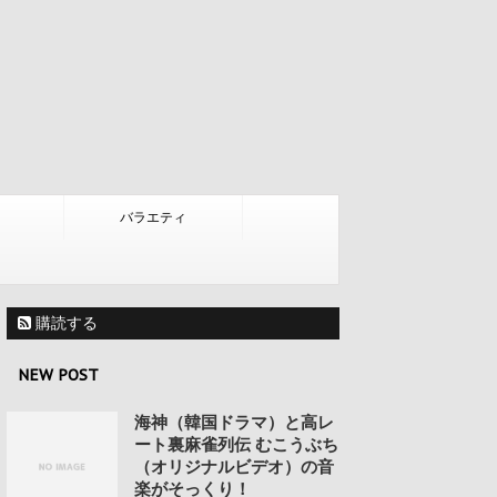
バラエティ
購読する
NEW POST
海神（韓国ドラマ）と高レ
ート裏麻雀列伝 むこうぶち
（オリジナルビデオ）の音
楽がそっくり！