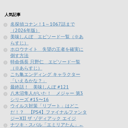
人気記事
名探偵コナン！1～1067話まで
（2026年版）
美味しんぼ エピソード一覧（※あ
らすじ）
ホロウナイト 失望の王者を確実に
倒す方法
特命係長 只野仁 エピソード一覧
（※あらすじ）
こち亀エンディング キャラクター
「いえるかな？」
最終話！ 美味しんぼ #121
八木沼隼人がいた！ メジャー 第3
シリーズ #15〜16
ウイルス対策「リブート」はどこ
だ！？ 【PS4】ファイナルファンタ
ジーXII ザ ゾディアック エイジ
ナツキ・スバル「エミリアたん」←