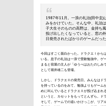
1987年11月。一浪の礼治(田中
みをかけていた。そんな中、礼治は
子大生そのものの高野は、金持ち
投げ出したくなっていると、窓の
日発売されたばかりのゲームだった。
今回はすごく面白かった。ドラクエⅠから
いる。息子の礼治は一浪で受験勉強中。ゲ
まると宿屋の主人が「ゆうべはおたのしみ
として堀井雄二も登場。
しかし、ドラクエⅡの発売日。みんなはド
を持っているのをみて、勉強よりもゲーム
めに叫んでいるとドラクエⅡが投げ込まれ
というと、カセットをもってとんずら。ド
そして、ゲームでの追いかけっこが、リア