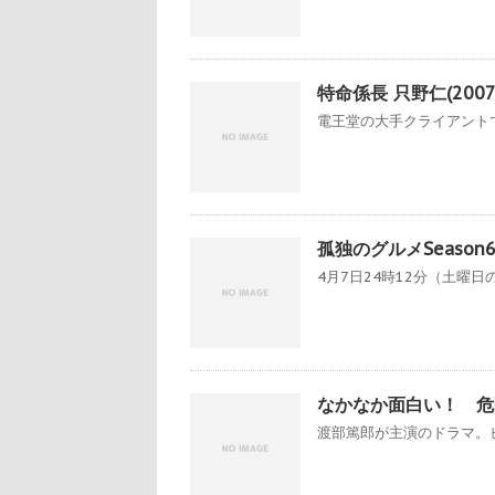
特命係長 只野仁(200
電王堂の大手クライアントで
孤独のグルメSeason
4月7日24時12分（土曜日の
なかなか面白い！ 危
渡部篤郎が主演のドラマ。ヒ