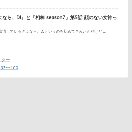
なら、DJ』と「相棒 season7」第5話 顔のない女神っ
演しているさよなら、DJというのを初めて？みたんだけど ...
クター
3〜100