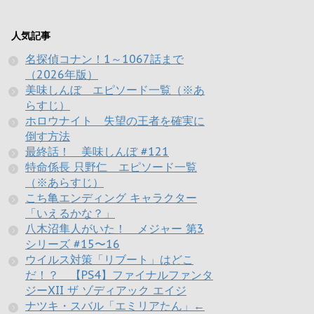
人気記事
名探偵コナン！1～1067話まで
（2026年版）
美味しんぼ エピソード一覧（※あ
らすじ）
ホロウナイト 失望の王者を確実に
倒す方法
最終話！ 美味しんぼ #121
特命係長 只野仁 エピソード一覧
（※あらすじ）
こち亀エンディング キャラクター
「いえるかな？」
八木沼隼人がいた！ メジャー 第3
シリーズ #15〜16
ウイルス対策「リブート」はどこ
だ！？ 【PS4】ファイナルファンタ
ジーXII ザ ゾディアック エイジ
ナツキ・スバル「エミリアたん」←