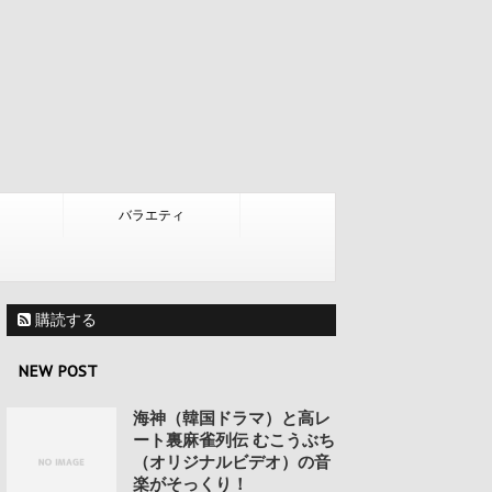
バラエティ
購読する
NEW POST
海神（韓国ドラマ）と高レ
ート裏麻雀列伝 むこうぶち
（オリジナルビデオ）の音
楽がそっくり！