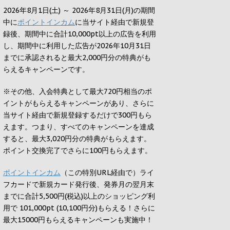
2026年8月1日(土) ～ 2026年8月31日(月)の期間
中に
ポイントインカム
に当サイト経由で新規登
録後、期間中に合計10,000pt以上の広告を利用
し、期間中に利用した広告が2026年10月31日
までに承認されると
最大2,000円
分の特典がも
らえるキャンペーンです。
※その他、入会特典として最大
720円
相当のポ
イントがもらえるキャンペーンがあり、さらに
当サイト経由で新規登録するだけで
300円
もら
えます。つまり、すべてのキャンペーンを達成
すると、最大
3,020円
分の特典がもらえます。
ポイント交換完了でさらに
100円
もらえます。
ポイントインカム
（この特別URL経由で）ライ
フカードで新規カード発行後、発券月の翌月末
までに合計5,500円(税込)以上のショッピング利
用で 101,000pt (10,100円分)もらえる！さらに
最大15000円もらえるキャンペーンも実施中！