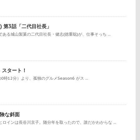
7) 第3話「二代目社長」
ある城山製菓の二代目社長・健志(徳重聡)が、仕事そっち ...
6 スタート！
0時12分）より、孤独のグルメSeason6 がス ...
険な斜面
ロインは長谷川京子。随分年を取ったので、誰だかわからな ...