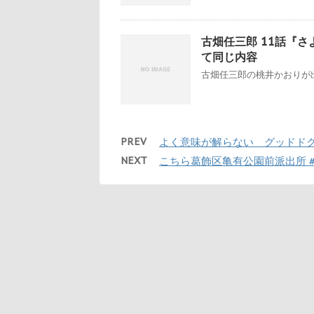
古畑任三郎 11話『さよ
て同じ内容
古畑任三郎の桃井かおりが出
PREV
よく意味が解らない グッドド
NEXT
こちら葛飾区亀有公園前派出所 #9