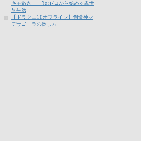
キモ過ぎ！ Re:ゼロから始める異世
界生活
【ドラクエ10オフライン】創造神マ
デサゴーラの倒し方