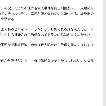
ランの父。そこで不運にも殺人事件を犯し刑務所へ。一人娘のド
のドンチョルに託し、二度と娘と会わないと決心する。終身刑の
て生活する。
。よくあるヒロイン（ドラン）がいじめられる話なんだけど、ド
ず、むしろ批難されて当然なのでドランの話は面白くなかった。
味不明な犯罪者理論。自分は殺人犯だから子供を産んでほしくな
。
ー声が耳障りだけど、一番印象的なキャラかもしれない。かなり