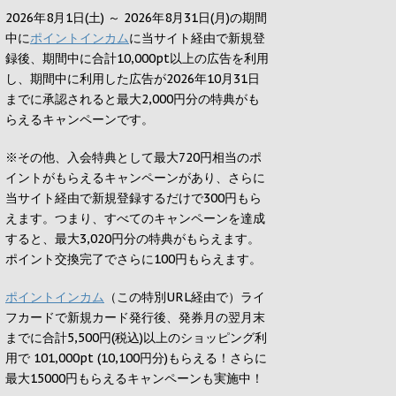
2026年8月1日(土) ～ 2026年8月31日(月)の期間
中に
ポイントインカム
に当サイト経由で新規登
録後、期間中に合計10,000pt以上の広告を利用
し、期間中に利用した広告が2026年10月31日
までに承認されると
最大2,000円
分の特典がも
らえるキャンペーンです。
※その他、入会特典として最大
720円
相当のポ
イントがもらえるキャンペーンがあり、さらに
当サイト経由で新規登録するだけで
300円
もら
えます。つまり、すべてのキャンペーンを達成
すると、最大
3,020円
分の特典がもらえます。
ポイント交換完了でさらに
100円
もらえます。
ポイントインカム
（この特別URL経由で）ライ
フカードで新規カード発行後、発券月の翌月末
までに合計5,500円(税込)以上のショッピング利
用で 101,000pt (10,100円分)もらえる！さらに
最大15000円もらえるキャンペーンも実施中！