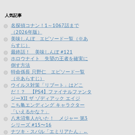
人気記事
名探偵コナン！1～1067話まで
（2026年版）
美味しんぼ エピソード一覧（※あ
らすじ）
最終話！ 美味しんぼ #121
ホロウナイト 失望の王者を確実に
倒す方法
特命係長 只野仁 エピソード一覧
（※あらすじ）
ウイルス対策「リブート」はどこ
だ！？ 【PS4】ファイナルファンタ
ジーXII ザ ゾディアック エイジ
こち亀エンディング キャラクター
「いえるかな？」
八木沼隼人がいた！ メジャー 第3
シリーズ #15〜16
ナツキ・スバル「エミリアたん」←