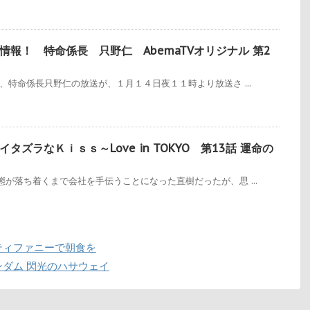
報！ 特命係長 只野仁 AbemaTVオリジナル 第2
、特命係長只野仁の放送が、１月１４日夜１１時より放送さ ...
ズラなＫｉｓｓ～Love in TOKYO 第13話 運命の
が落ち着くまで会社を手伝うことになった直樹だったが、思 ...
ティファニーで朝食を
ダム 閃光のハサウェイ