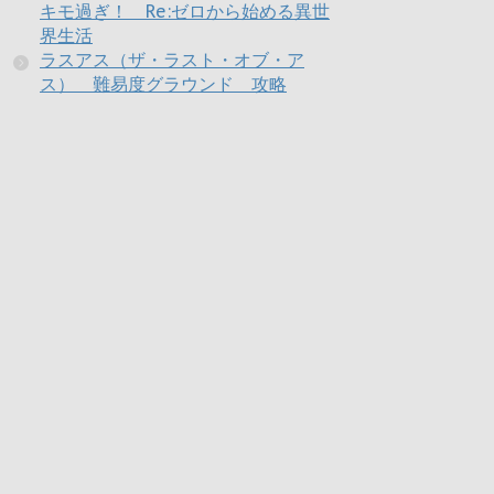
キモ過ぎ！ Re:ゼロから始める異世
界生活
ラスアス（ザ・ラスト・オブ・ア
ス） 難易度グラウンド 攻略