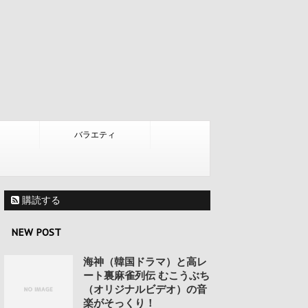
バラエティ
購読する
NEW POST
海神（韓国ドラマ）と高レ
ート裏麻雀列伝 むこうぶち
（オリジナルビデオ）の音
楽がそっくり！