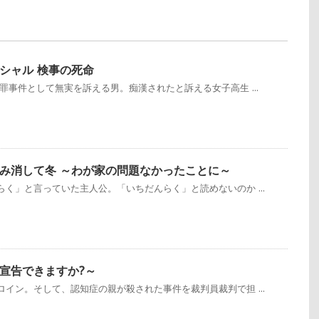
シャル 検事の死命
罪事件として無実を訴える男。痴漢されたと訴える女子高生 ...
み消して冬 ～わが家の問題なかったことに～
く」と言っていた主人公。「いちだんらく」と読めないのか ...
宣告できますか?～
イン。そして、認知症の親が殺された事件を裁判員裁判で担 ...