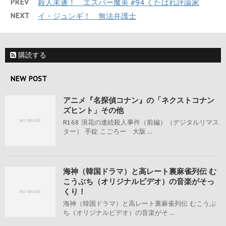
PREV
殺人未遂！ エスパー魔美 #94 くたばれ評論家
NEXT
イ・ジュンギ！ 無法弁護士
購読する
NEW POST
アニメ『名探偵コナン』の「ネクストコナン
ズヒント」その他
R168 浪花の連続殺人事件（前編）（デジタルリマス
ター） 手錠 こごろー 大阪 ...
海神（韓国ドラマ）と高レート裏麻雀列伝 む
こうぶち（オリジナルビデオ）の音楽がそっ
くり！
海神（韓国ドラマ）と高レート裏麻雀列伝 むこうぶ
ち（オリジナルビデオ）の音楽がそ ...