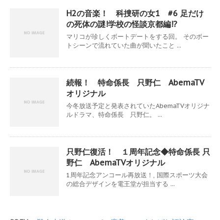
H2の音楽！ 科捜研の女1 #6 足だけ
の死体の謎!学校の怪談京都編!?
マリコが珍しくボートデートをする回。 そのボー
トシーンで流れていた曲が聞いたこと ...
続報！ 特命係長 只野仁 AbemaTV
オリジナル
今冬放送予定と発表されていたAbemaTVオリジナ
ルドラマ、特命係長 只野仁。 ...
只野仁復活！ １周年記念◆特命係長 只
野仁 AbemaTVオリジナル
1周年記念アンコール再放送！, 国際スポーツ大会
の総合デザインを電王堂が担当する ...