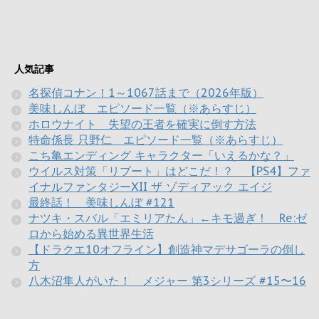
人気記事
名探偵コナン！1～1067話まで（2026年版）
美味しんぼ エピソード一覧（※あらすじ）
ホロウナイト 失望の王者を確実に倒す方法
特命係長 只野仁 エピソード一覧（※あらすじ）
こち亀エンディング キャラクター「いえるかな？」
ウイルス対策「リブート」はどこだ！？ 【PS4】ファ
イナルファンタジーXII ザ ゾディアック エイジ
最終話！ 美味しんぼ #121
ナツキ・スバル「エミリアたん」←キモ過ぎ！ Re:ゼ
ロから始める異世界生活
【ドラクエ10オフライン】創造神マデサゴーラの倒し
方
八木沼隼人がいた！ メジャー 第3シリーズ #15〜16