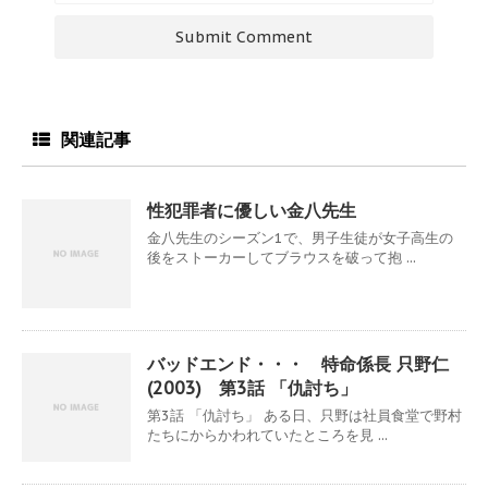
関連記事
性犯罪者に優しい金八先生
金八先生のシーズン1で、男子生徒が女子高生の
後をストーカーしてブラウスを破って抱 ...
バッドエンド・・・ 特命係長 只野仁
(2003) 第3話 「仇討ち」
第3話 「仇討ち」 ある日、只野は社員食堂で野村
たちにからかわれていたところを見 ...