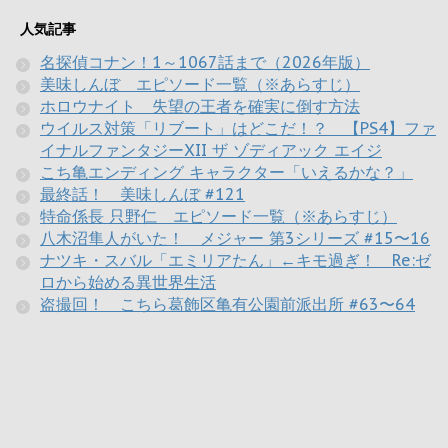
人気記事
名探偵コナン！1～1067話まで（2026年版）
美味しんぼ エピソード一覧（※あらすじ）
ホロウナイト 失望の王者を確実に倒す方法
ウイルス対策「リブート」はどこだ！？ 【PS4】ファ
イナルファンタジーXII ザ ゾディアック エイジ
こち亀エンディング キャラクター「いえるかな？」
最終話！ 美味しんぼ #121
特命係長 只野仁 エピソード一覧（※あらすじ）
八木沼隼人がいた！ メジャー 第3シリーズ #15〜16
ナツキ・スバル「エミリアたん」←キモ過ぎ！ Re:ゼ
ロから始める異世界生活
盗撮回！ こちら葛飾区亀有公園前派出所 #63〜64