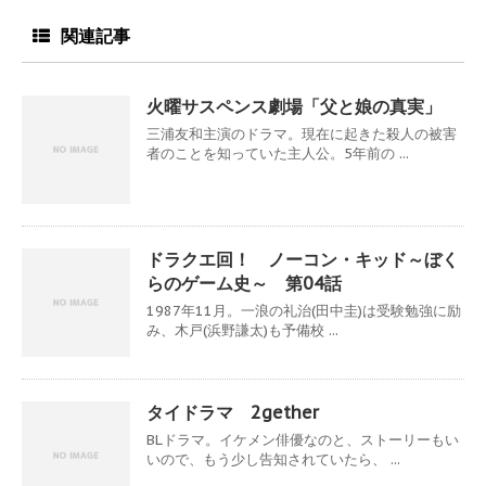
関連記事
火曜サスペンス劇場「父と娘の真実」
三浦友和主演のドラマ。現在に起きた殺人の被害
者のことを知っていた主人公。5年前の ...
ドラクエ回！ ノーコン・キッド～ぼく
らのゲーム史～ 第04話
1987年11月。一浪の礼治(田中圭)は受験勉強に励
み、木戸(浜野謙太)も予備校 ...
タイドラマ 2gether
BLドラマ。イケメン俳優なのと、ストーリーもい
いので、もう少し告知されていたら、 ...