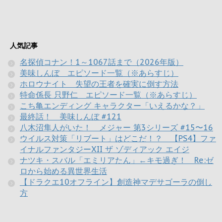
人気記事
名探偵コナン！1～1067話まで（2026年版）
美味しんぼ エピソード一覧（※あらすじ）
ホロウナイト 失望の王者を確実に倒す方法
特命係長 只野仁 エピソード一覧（※あらすじ）
こち亀エンディング キャラクター「いえるかな？」
最終話！ 美味しんぼ #121
八木沼隼人がいた！ メジャー 第3シリーズ #15〜16
ウイルス対策「リブート」はどこだ！？ 【PS4】ファ
イナルファンタジーXII ザ ゾディアック エイジ
ナツキ・スバル「エミリアたん」←キモ過ぎ！ Re:ゼ
ロから始める異世界生活
【ドラクエ10オフライン】創造神マデサゴーラの倒し
方